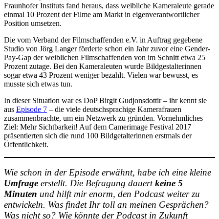
Fraunhofer Instituts fand heraus, dass weibliche Kameraleute gerade
einmal 10 Prozent der Filme am Markt in eigenverantwortlicher
Position umsetzen.
Die vom Verband der Filmschaffenden e.V. in Auftrag gegebene
Studio von Jörg Langer förderte schon ein Jahr zuvor eine Gender-
Pay-Gap der weiblichen Filmschaffenden von im Schnitt etwa 25
Prozent zutage. Bei den Kameraleuten wurde Bildgestalterinnen
sogar etwa 43 Prozent weniger bezahlt. Vielen war bewusst, es
musste sich etwas tun.
In dieser Situation war es DoP Birgit Gudjonsdottir – ihr kennt sie
aus
Episode 7
– die viele deutschsprachige Kamerafrauen
zusammenbrachte, um ein Netzwerk zu gründen. Vornehmliches
Ziel: Mehr Sichtbarkeit! Auf dem Camerimage Festival 2017
präsentierten sich die rund 100 Bildgetalterinnen erstmals der
Öffentlichkeit.
Wie schon in der Episode erwähnt, habe ich eine kleine
Umfrage
erstellt. Die Befragung dauert
keine 5
Minuten
und hilft mir enorm, den Podcast weiter zu
entwickeln. Was findet Ihr toll an meinen Gesprächen?
Was nicht so? Wie könnte der Podcast in Zukunft