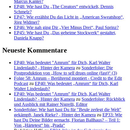
Marcus Kanter?
EP48: Wie hast Du „The Creators“ entwickelt, Dennis
Schmelz?
EP47: Wie erzählst Du das Licht in „American Sweatshop“,
Jörg Widmer?
EP46: Wie nah ging Dir „Vier Minus Drei“, Paul Sprinz?
EP45: Wie hast Du „Das geheime Stockwerk“ gestaltet,
Daniela Knapp?
Neueste Kommentare
EP40: Was bedeutet "Amrum" für Dich, Karl Walter
Lindenlaub? - Hinter der Kamera
zu
Sonderfolge: Die
Postproduktion von „How to sell drugs online (fast)“ (3)
Folge 58: Amrum – Berührend montiert - Credit to the Edit
Podcast
zu
EP40: Was bedeutet „Amrum“ für Dich, Karl
Walter Lindenlaub?
EP40: Was bedeutet "Amrum" für Dich, Karl Walter
Lindenlaub? - Hinter der Kamera
zu
Sonderfolge: Rückblick
und Ausblick mit Rainer Nigrelli, Editor
Sonderfolge: Wie hart hast Du für "Beule zerlegt die Welt"
gekämpft, Janek Rieke? - Hinter der Kamera
zu
EP33: Wie
hast Du Deine Bilder gemacht, Florian Ballhaus? – Teil 1:
Von „Härtetest“ bis „Prada“