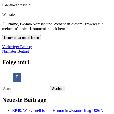
E-Mail-Adresse
*
Website
Name, E-Mail-Adresse und Website in diesem Browser für
meinen nächsten Kommentar speichern.
Beitragsnavigation
Vorheriger
Vorheriger Beitrag
Nächster
Beitrag
Nächster Beitrag
Beitrag
Folge mir!
Suche
Neueste Beiträge
EP49: Wie visuell ist der Humor in „Braunschlag 1986“,