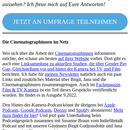
aussehen? Ich freue mich auf Eure Antworten!
JETZT AN UMFRAGE TEILNEHMEN
Die Cinematographinnen im Netz
Wer sich über die Arbeit der
Cinematographinnen
informieren
möchte, der schaue am besten
auf ihrer Website
vorbei. Dort gibt es
auch eine
Linksammlung zu aktuellen Studien, die über Gender Pay
Gap, Gleichstellung vor und hinter der Kamera bei TV und Film
berichten. Ich habe für
meinen Newsletter
natürlich auch ein paar
Links und zusätzliches Material über Birgit, Jana und die
Cinematographinnen zusammengetragen. Auch im
Fachmagazin
Film & TV Kamera
ist ein Teil dieses Gesprächs veröffentlicht
worden. Ihr findet es in Ausgabe 9.2022.
Den Hinter-der-Kamera-Podcast könnt ihr übrigens bei
Apple
Podcasts
,
Google Podcasts
,
Deezer
und
Spotify
abonnieren!
Mehr
dazu findet ihr hier
! Und jetzt gute Unterhaltung beim
Podcastgespräch zusammen mit Susanne Braun vom Indiefilmtalk
Podcast und mit unseren Gästinnen Birgit Gudjonsdottir und Jana