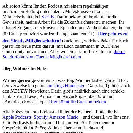
Ab sofort könnt Ihr den Podcast mit einem regelmäßigen,
finanziellen Beitrag unterstützen: Mit exklusiven Podcast-
Mitgliedschaften bei
Steady
. Dafür bekommt Ihr nicht nur die
Gewissheit, meine Arbeit für die Zukunft sicherer zu machen. Ihr
erhaltet Zugang zu exklusiven Episoden und Audio-Inhalten, die nur
für Euch produziert wurden. Klingt spannend? 👉
Hier geht es zu
den Steady-Mitgliedschaften!
Guckt mal, welches Paket für Euch
passt! Ich freue mich darauf, mit Euch zusammen in 2026 eine
Community aufzubauen. Alles weitere erfahrt Ihr zudem in
dieser
Sonderfolge zum Thema Mitgliedschaften
.
Jörg Widmer im Netz
Wrr neugierieg geworden ist, was Jörg Widmer bisher gemacht hat,
den verweise ich gerne
auf Jörgs Homepage
. Ganz bald gibt es auch
den
NEUEN
Newsletter. Darin gibt’s natürlich auch eine schicke
Linkliste mit Lese-, Anhör- und Angucktipps über Jörg und
„American Sweatshop“.
Hier könnt Ihr Euch anmelden!
Alle Episoden vom Podcast „Hinter der Kamera“ findet ihr bei
Apple Podcasts
,
Spotify
,
Amazon Music
– und überall, wo Ihr sonst
Eure Podcasts herbekommt. Und nun viel Spaß bei meinem
Gespräch mit DoP Jörg Widmer über seine Licht- und