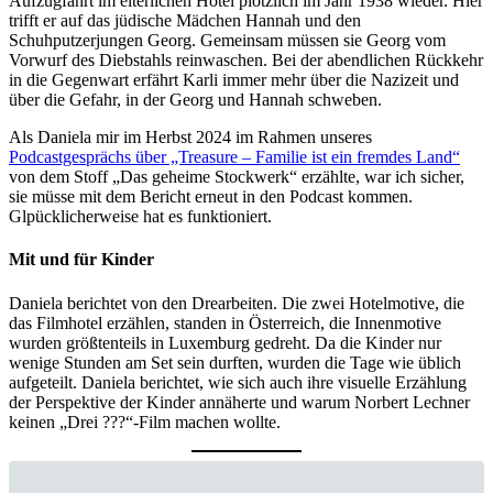
Aufzugfahrt im elterlichen Hotel plötzlich im Jahr 1938 wieder. Hier
trifft er auf das jüdische Mädchen Hannah und den
Schuhputzerjungen Georg. Gemeinsam müssen sie Georg vom
Vorwurf des Diebstahls reinwaschen. Bei der abendlichen Rückkehr
in die Gegenwart erfährt Karli immer mehr über die Nazizeit und
über die Gefahr, in der Georg und Hannah schweben.
Als Daniela mir im Herbst 2024 im Rahmen unseres
Podcastgesprächs über „Treasure – Familie ist ein fremdes Land“
von dem Stoff „Das geheime Stockwerk“ erzählte, war ich sicher,
sie müsse mit dem Bericht erneut in den Podcast kommen.
Glpücklicherweise hat es funktioniert.
Mit und für Kinder
Daniela berichtet von den Drearbeiten. Die zwei Hotelmotive, die
das Filmhotel erzählen, standen in Österreich, die Innenmotive
wurden größtenteils in Luxemburg gedreht. Da die Kinder nur
wenige Stunden am Set sein durften, wurden die Tage wie üblich
aufgeteilt. Daniela berichtet, wie sich auch ihre visuelle Erzählung
der Perspektive der Kinder annäherte und warum Norbert Lechner
keinen „Drei ???“-Film machen wollte.