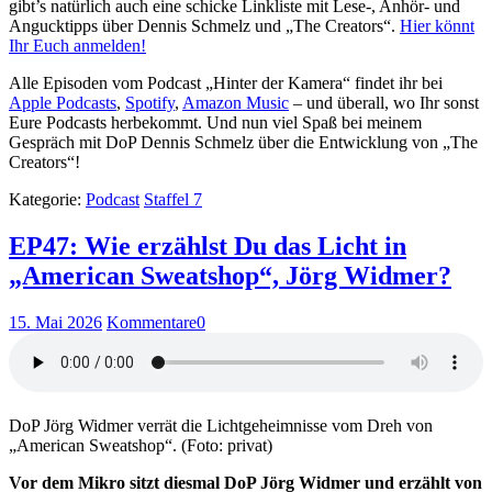
gibt’s natürlich auch eine schicke Linkliste mit Lese-, Anhör- und
Angucktipps über Dennis Schmelz und „The Creators“.
Hier könnt
Ihr Euch anmelden!
Alle Episoden vom Podcast „Hinter der Kamera“ findet ihr bei
Apple Podcasts
,
Spotify
,
Amazon Music
– und überall, wo Ihr sonst
Eure Podcasts herbekommt. Und nun viel Spaß bei meinem
Gespräch mit DoP Dennis Schmelz über die Entwicklung von „The
Creators“!
Kategorie:
Podcast
Staffel 7
EP47: Wie erzählst Du das Licht in
„American Sweatshop“, Jörg Widmer?
15. Mai 2026
Kommentare
0
DoP Jörg Widmer verrät die Lichtgeheimnisse vom Dreh von
„American Sweatshop“. (Foto: privat)
Vor dem Mikro sitzt diesmal DoP Jörg Widmer und erzählt von