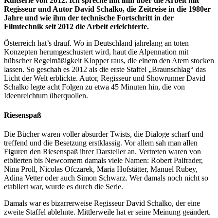
Kultserie von 2012. Ich spreche mit ihm über die Arbeit mit
Regisseur und Autor David Schalko, die Zeitreise in die 1980er
Jahre und wie ihm der technische Fortschritt in der
Filmtechnik seit 2012 die Arbeit erleichterte.
Österreich hat’s drauf. Wo in Deutschland jahrelang an toten
Konzepten herumgeschustert wird, haut die Alpennation mit
hübscher Regelmäßigkeit Klopper raus, die einem den Atem stocken
lassen. So geschah es 2012 als die erste Staffel „Braunschlag“ das
Licht der Welt erblickte. Autor, Regisseur und Showrunner David
Schalko legte acht Folgen zu etwa 45 Minuten hin, die von
Ideenreichtum überquollen.
Riesenspaß
Die Bücher waren voller absurder Twists, die Dialoge scharf und
treffend und die Besetzung erstklassig. Vor allem sah man allen
Figuren den Riesenspaß ihrer Darsteller an. Vertreten waren von
etblierten bis Newcomern damals viele Namen: Robert Palfrader,
Nina Proll, Nicolas Ofczarek, Maria Hofstätter, Manuel Rubey,
Adina Vetter oder auch Simon Schwarz. Wer damals noch nicht so
etabliert war, wurde es durch die Serie.
Damals war es bizarrerweise Regisseur David Schalko, der eine
zweite Staffel ablehnte. Mittlerweile hat er seine Meinung geändert.