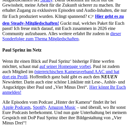
Gewissheit, meine Arbeit für die Zukunft sicherer zu machen. Ihr
erhaltet Zugang zu exklusiven Episoden und Audio-Inhalten, die nur
für Euch produziert wurden. Klingt spannend? 👉
Hier geht es zu
den Steady-Mitgliedschaften!
Guckt mal, welches Paket für Euch
passt! Ich freue mich darauf, mit Euch zusammen in 2026 eine
Community aufzubauen. Alles weitere erfahrt Ihr zudem in
dieser
Sonderfolge zum Thema Mitgliedschaften
.
Paul Sprinz im Netz
Wenn ihr einen Blick auf Paul Sprinz‘ bisherige Filme werfen
möchtet, schaut mal
auf seiner Homepage vorbei
. Paul ist zudem
auch Mitglied im
österreichischen Kameraverband AAC und hat
dort ein Profil
. Hoffentlich ganz bald gibt es auch den
NEUEN
Newsletter. Darin auch eine schöne Linkliste mit Lese-, Anhör- und
Angucktipps über Paul und „Vier Minus Drei“.
Hier könnt Ihr Euch
anmelden!
Alle Episoden vom Podcast „Hinter der Kamera“ findet ihr bei
Apple Podcasts
,
Spotify
,
Amazon Music
– und überall, wo Ihr sonst
Eure Podcasts herbekommt. Und nun gute Unterhaltung bei meinem
Gespräch mit DoP Paul Sprinz über ihre Bildgestaltung von „Vier
Minus Drei“!