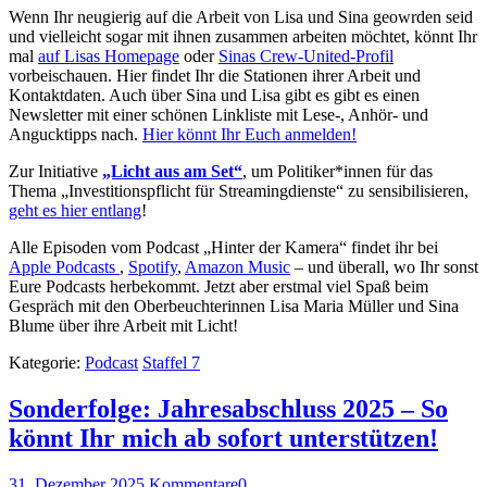
Wenn Ihr neugierig auf die Arbeit von Lisa und Sina geowrden seid
und vielleicht sogar mit ihnen zusammen arbeiten möchtet, könnt Ihr
mal
auf Lisas Homepage
oder
Sinas Crew-United-Profil
vorbeischauen. Hier findet Ihr die Stationen ihrer Arbeit und
Kontaktdaten. Auch über Sina und Lisa gibt es gibt es einen
Newsletter mit einer schönen Linkliste mit Lese-, Anhör- und
Angucktipps nach.
Hier könnt Ihr Euch anmelden!
Zur Initiative
„Licht aus am Set“
, um Politiker*innen für das
Thema „Investitionspflicht für Streamingdienste“ zu sensibilisieren,
geht es hier entlang
!
Alle Episoden vom Podcast „Hinter der Kamera“ findet ihr bei
Apple Podcasts
,
Spotify
,
Amazon Music
– und überall, wo Ihr sonst
Eure Podcasts herbekommt. Jetzt aber erstmal viel Spaß beim
Gespräch mit den Oberbeuchterinnen Lisa Maria Müller und Sina
Blume über ihre Arbeit mit Licht!
Kategorie:
Podcast
Staffel 7
Sonderfolge: Jahresabschluss 2025 – So
könnt Ihr mich ab sofort unterstützen!
31. Dezember 2025
Kommentare
0