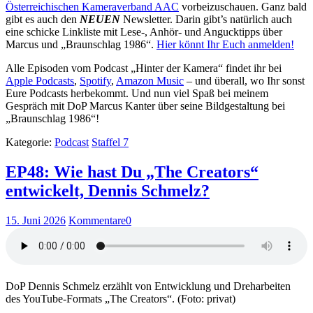
Österreichischen Kameraverband AAC
vorbeizuschauen. Ganz bald
gibt es auch den
NEUEN
Newsletter. Darin gibt’s natürlich auch
eine schicke Linkliste mit Lese-, Anhör- und Angucktipps über
Marcus und „Braunschlag 1986“.
Hier könnt Ihr Euch anmelden!
Alle Episoden vom Podcast „Hinter der Kamera“ findet ihr bei
Apple Podcasts
,
Spotify
,
Amazon Music
– und überall, wo Ihr sonst
Eure Podcasts herbekommt. Und nun viel Spaß bei meinem
Gespräch mit DoP Marcus Kanter über seine Bildgestaltung bei
„Braunschlag 1986“!
Kategorie:
Podcast
Staffel 7
EP48: Wie hast Du „The Creators“
entwickelt, Dennis Schmelz?
15. Juni 2026
Kommentare
0
DoP Dennis Schmelz erzählt von Entwicklung und Dreharbeiten
des YouTube-Formats „The Creators“. (Foto: privat)