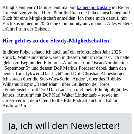
Klingt spannend? Dann schaut mal auf
kamerapodcast.de
im Reiter
Unterstützen vorbei. Hier könnt Ihr Euch die Pakete anschauen und
Euch für eine Mitgliedschaft anmelden. Ich freue mich darauf, mit
Euch zusammen in 2026 eine Community aufzubauen. Alles weitere
erfahrt Ihr in der Episode.
Hier geht es zu den Steady-Mitgliedschaften!
In dieser Folge schaue ich auch auf ein erfolgreiches Jahr 2025
zurück. Wahnsinnsfilme waren in diesem Jahr im Podcast. Ich hatte
gleich zu Beginn den Filmpreis-Abräumer und Oscar-Nominierten
„September 5“ und dessen DoP Markus Förderer dabei, dann den
neuen Tom Tykwer „Das Licht“ und DoP Christian Almesberger.
Ich sprach über die Star-Wars-Serie „Andor“, über das Robbie-
Williams-Biopic „Better Man“, über Guillermo del Toros
„Frankenstein“ mit DoP Dan Laustsen und mein Filmhighlight des
Jahres „Amrum“ mit DoP Karl Walter Lindenlaub – sowie im
Crossover mit dem Credit to the Edit Podcast auch mit Editor
Andrew Bird.
Ja, ich will den Newsletter!