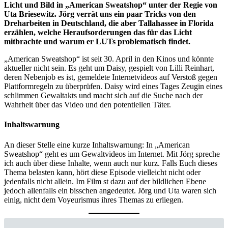
Licht und Bild in „American Sweatshop“ unter der Regie von
Uta Briesewitz. Jörg verrät uns ein paar Tricks von den
Dreharbeiten in Deutschland, die aber Tallahassee in Florida
erzählen, welche Heraufsorderungen das für das Licht
mitbrachte und warum er LUTs problematisch findet.
„American Sweatshop“ ist seit 30. April in den Kinos und könnte
aktueller nicht sein. Es geht um Daisy, gespielt von Lilli Reinhart,
deren Nebenjob es ist, gemeldete Internetvideos auf Verstoß gegen
Plattformregeln zu überprüfen. Daisy wird eines Tages Zeugin eines
schlimmen Gewaltakts und macht sich auf die Suche nach der
Wahrheit über das Video und den potentiellen Täter.
Inhaltswarnung
An dieser Stelle eine kurze Inhaltswarnung: In „American
Sweatshop“ geht es um Gewaltvideos im Internet. Mit Jörg spreche
ich auch über diese Inhalte, wenn auch nur kurz. Falls Euch dieses
Thema belasten kann, hört diese Episode vielleicht nicht oder
jedenfalls nicht allein. Im Film st dazu auf der bildlichen Ebene
jedoch allenfalls ein bisschen angedeutet. Jörg und Uta waren sich
einig, nicht dem Voyeurismus ihres Themas zu erliegen.