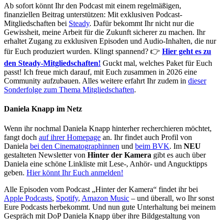
Ab sofort könnt Ihr den Podcast mit einem regelmäßigen,
finanziellen Beitrag unterstützen: Mit exklusiven Podcast-
Mitgliedschaften bei
Steady
. Dafür bekommt Ihr nicht nur die
Gewissheit, meine Arbeit für die Zukunft sicherer zu machen. Ihr
erhaltet Zugang zu exklusiven Episoden und Audio-Inhalten, die nur
für Euch produziert wurden. Klingt spannend? 👉
Hier geht es zu
den Steady-Mitgliedschaften!
Guckt mal, welches Paket für Euch
passt! Ich freue mich darauf, mit Euch zusammen in 2026 eine
Community aufzubauen. Alles weitere erfahrt Ihr zudem in
dieser
Sonderfolge zum Thema Mitgliedschaften
.
Daniela Knapp im Netz
Wenn ihr nochmal Daniela Knapp hinterher recherchieren möchtet,
fangt doch
auf ihrer Homepage
an. Ihr findet auch Profil von
Daniela
bei den Cinematographinnen
und
beim BVK
. Im
NEU
gestalteten Newsletter von
Hinter der Kamera
gibt es auch über
Daniela eine schöne Linkliste mit Lese-, Anhör- und Angucktipps
geben.
Hier könnt Ihr Euch anmelden!
Alle Episoden vom Podcast „Hinter der Kamera“ findet ihr bei
Apple Podcasts
,
Spotify
,
Amazon Music
– und überall, wo Ihr sonst
Eure Podcasts herbekommt. Und nun gute Unterhaltung bei meinem
Gespräch mit DoP Daniela Knapp über ihre Bildgestaltung von