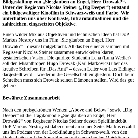
Bildgestaltung von „Sie glauben an Engel, Herr Drowak?“.
Unter der Regie von Nicolas Steiner („Dig Deeper“) entstand
ein bildgewaltiger Kinofilm in Schwarz-weiß und Farbe. Wir
unterhalten uns über Kontraste, Infrarotaufnahmen und die
zahlreichen, eingesetzten Objektive.
Einen wilder Mix aus Objektiven und technischen Ideen hat DoP
Markus Nestroy uns im Film „Sie glauben an Engel, Herr
Drowak?“ diesmal mitgebracht. All das bei einer zusammen mit
Regisseur Nicolas Steiner zusammen entwickelten klaren,
gestalterischen Vision. Die quirlige Studentin Lena (Luna Wedler)
soll den Misanthropen Hugo Drowak (Karl Markovics) über das
kreative Schreiben für „Das Amt“ – dessen Leiter von Lars Eidinger
dargestellt wird – wieder in die Gesellschaft eingliedern. Doch beim
Schreiben muss sich Drowak seinen Dämonen stellen. Wird das gut
gehen?
Bewährte Zusammenarbeit
Nach den preisgekrönten Werken „Above and Below“ sowie „Dig
Deeper“ ist die Tragikomödie „Sie glauben an Engel, Herr
Drowak?“ von Regisseur Nicolas Steiner dessen Spielfilmdebüt.
DoP Markus Nestroy ist dabei erneut an seiner Seite. Markus erzählt
uns Im Podcast von der Lookfindung in Schwarz-weiß, von den
Dreharbeiten auf der Sony Burano mit einem bunten Objektivmix.