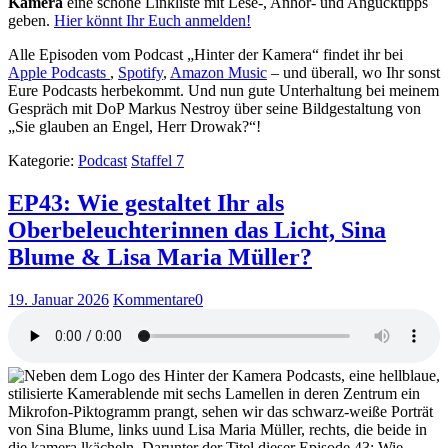
Kamera
eine schöne Linkliste mit Lese-, Anhör- und Angucktipps
geben.
Hier könnt Ihr Euch anmelden!
Alle Episoden vom Podcast „Hinter der Kamera“ findet ihr bei
Apple Podcasts
,
Spotify
,
Amazon Music
– und überall, wo Ihr sonst
Eure Podcasts herbekommt. Und nun gute Unterhaltung bei meinem
Gespräch mit DoP Markus Nestroy über seine Bildgestaltung von
„Sie glauben an Engel, Herr Drowak?“!
Kategorie:
Podcast
Staffel 7
EP43: Wie gestaltet Ihr als
Oberbeleuchterinnen das Licht, Sina
Blume & Lisa Maria Müller?
19. Januar 2026
Kommentare
0