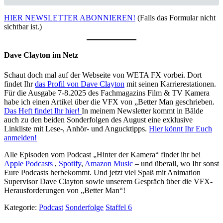
HIER NEWSLETTER ABONNIEREN!
(Falls das Formular nicht
sichtbar ist.)
Dave Clayton im Netz
Schaut doch mal auf der Webseite von WETA FX vorbei. Dort
findet Ihr
das Profil von Dave Clayton
mit seinen Karrierestationen.
Für die Ausgabe 7-8.2025 des Fachmagazins Film & TV Kamera
habe ich einen Artikel über die VFX von „Better Man geschrieben.
Das Heft findet Ihr hier!
In meinem Newsletter kommt in Bälde
auch zu den beiden Sonderfolgen des August eine exklusive
Linkliste mit Lese-, Anhör- und Angucktipps.
Hier könnt Ihr Euch
anmelden!
Alle Episoden vom Podcast „Hinter der Kamera“ findet ihr bei
Apple Podcasts
,
Spotify
,
Amazon Music
– und überall, wo Ihr sonst
Eure Podcasts herbekommt. Und jetzt viel Spaß mit Animation
Supervisor Dave Clayton sowie unserem Gespräch über die VFX-
Herausforderungen von „Better Man“!
Kategorie:
Podcast
Sonderfolge
Staffel 6