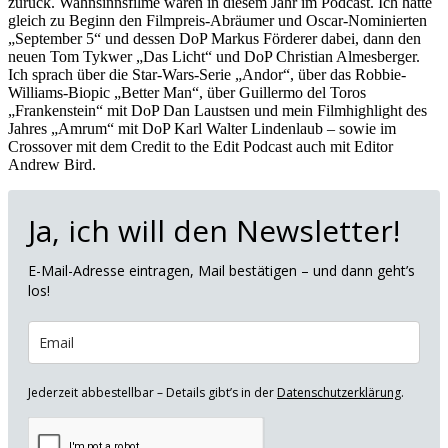
zurück. Wahnsinnsfilme waren in diesem Jahr im Podcast. Ich hatte
gleich zu Beginn den Filmpreis-Abräumer und Oscar-Nominierten
„September 5“ und dessen DoP Markus Förderer dabei, dann den
neuen Tom Tykwer „Das Licht“ und DoP Christian Almesberger.
Ich sprach über die Star-Wars-Serie „Andor“, über das Robbie-
Williams-Biopic „Better Man“, über Guillermo del Toros
„Frankenstein“ mit DoP Dan Laustsen und mein Filmhighlight des
Jahres „Amrum“ mit DoP Karl Walter Lindenlaub – sowie im
Crossover mit dem Credit to the Edit Podcast auch mit Editor
Andrew Bird.
Ja, ich will den Newsletter!
E-Mail-Adresse eintragen, Mail bestätigen – und dann geht’s
los!
Jederzeit abbestellbar – Details gibt’s in der
Datenschutzerklärung
.