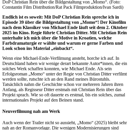
DoP Christian Rein über die Bildgestaltung von „Momo“. (Foto:
Constantin Film Distribution/Rat Pack Filmproduktion/Ivan Sardi)
Endlich ist es soweit: Mit DoP Christian Rein spreche ich in
Episode 39 über die Bildgestaltung von „Momo“! Der Kinofilm
nach dem Klassiker von Michael Ende läuft seit dem 2. Oktober
2025 im Kino. Regie führte Christian Ditter. Mit Christian Rein
unterhalte ich mich über die Motive in Kroatien, welche
Farbdramaturgie er wählte und warum er gerne Farben und
Look schon ins Material „einbackt“.
Wenn eine Michael-Ende-Verfilmung ansteht, horche ich auf. In
Deutschland haben wir wenige derart bekannte Autor*innen, die ein
solches Werk schaffen konnten, wie Michael Ende. Als sein
Erfolgsroman „Momo“ unter der Regie von Christian Ditter verfilmt
werden sollte, rutschte ich an den Rand meines Bürostuhls.
Tatsächlich nahm die Geschichte schon vor mehreren Jahren ihren
Anfang, als Regisseur Ditter erstmals mit Christian Rein über das
Projekt sprach. Wie so oft dauerte es erstmal, bis ein solches, zumal
internationales Projekt auf den Beinen stand.
Neuverfilmung nah am Werk
Auch wenn der Trailer nicht so aussieht, „Momo“ (2025) bleibt sehr
nah an der Romanvorlage. Die wenigen Modernisierungen sind