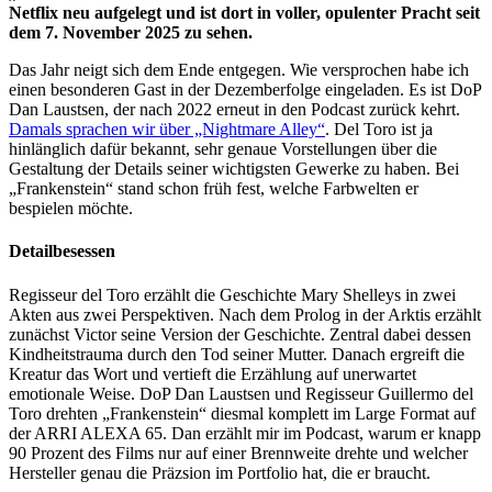
Netflix neu aufgelegt und ist dort in voller, opulenter Pracht seit
dem 7. November 2025 zu sehen.
Das Jahr neigt sich dem Ende entgegen. Wie versprochen habe ich
einen besonderen Gast in der Dezemberfolge eingeladen. Es ist DoP
Dan Laustsen, der nach 2022 erneut in den Podcast zurück kehrt.
Damals sprachen wir über „Nightmare Alley“
. Del Toro ist ja
hinlänglich dafür bekannt, sehr genaue Vorstellungen über die
Gestaltung der Details seiner wichtigsten Gewerke zu haben. Bei
„Frankenstein“ stand schon früh fest, welche Farbwelten er
bespielen möchte.
Detailbesessen
Regisseur del Toro erzählt die Geschichte Mary Shelleys in zwei
Akten aus zwei Perspektiven. Nach dem Prolog in der Arktis erzählt
zunächst Victor seine Version der Geschichte. Zentral dabei dessen
Kindheitstrauma durch den Tod seiner Mutter. Danach ergreift die
Kreatur das Wort und vertieft die Erzählung auf unerwartet
emotionale Weise. DoP Dan Laustsen und Regisseur Guillermo del
Toro drehten „Frankenstein“ diesmal komplett im Large Format auf
der ARRI ALEXA 65. Dan erzählt mir im Podcast, warum er knapp
90 Prozent des Films nur auf einer Brennweite drehte und welcher
Hersteller genau die Präzsion im Portfolio hat, die er braucht.