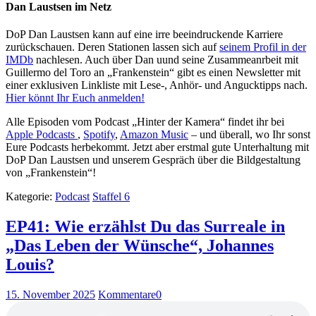
Dan Laustsen im Netz
DoP Dan Laustsen kann auf eine irre beeindruckende Karriere
zurückschauen. Deren Stationen lassen sich auf
seinem Profil in der
IMDb
nachlesen. Auch über Dan uund seine Zusammeanrbeit mit
Guillermo del Toro an „Frankenstein“ gibt es einen Newsletter mit
einer exklusiven Linkliste mit Lese-, Anhör- und Angucktipps nach.
Hier könnt Ihr Euch anmelden!
Alle Episoden vom Podcast „Hinter der Kamera“ findet ihr bei
Apple Podcasts
,
Spotify
,
Amazon Music
– und überall, wo Ihr sonst
Eure Podcasts herbekommt. Jetzt aber erstmal gute Unterhaltung mit
DoP Dan Laustsen und unserem Gespräch über die Bildgestaltung
von „Frankenstein“!
Kategorie:
Podcast
Staffel 6
EP41: Wie erzählst Du das Surreale in
„Das Leben der Wünsche“, Johannes
Louis?
15. November 2025
Kommentare
0