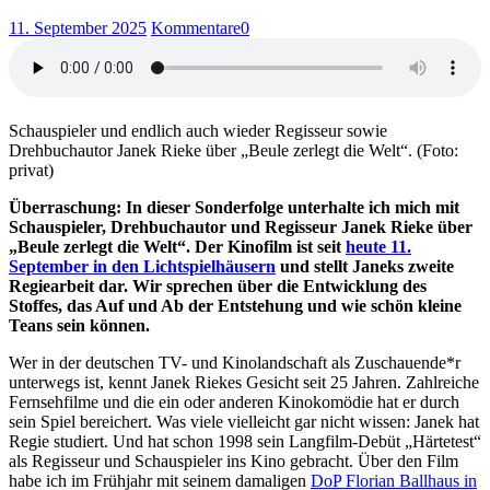
11. September 2025
Kommentare
0
Schauspieler und endlich auch wieder Regisseur sowie
Drehbuchautor Janek Rieke über „Beule zerlegt die Welt“. (Foto:
privat)
Überraschung: In dieser Sonderfolge unterhalte ich mich mit
Schauspieler, Drehbuchautor und Regisseur Janek Rieke über
„Beule zerlegt die Welt“. Der Kinofilm ist seit
heute
11.
September
in den Lichtspielhäusern
und stellt Janeks zweite
Regiearbeit dar. Wir sprechen über die Entwicklung des
Stoffes, das Auf und Ab der Entstehung und wie schön kleine
Teans sein können.
Wer in der deutschen TV- und Kinolandschaft als Zuschauende*r
unterwegs ist, kennt Janek Riekes Gesicht seit 25 Jahren. Zahlreiche
Fernsehfilme und die ein oder anderen Kinokomödie hat er durch
sein Spiel bereichert. Was viele vielleicht gar nicht wissen: Janek hat
Regie studiert. Und hat schon 1998 sein Langfilm-Debüt „Härtetest“
als Regisseur und Schauspieler ins Kino gebracht. Über den Film
habe ich im Frühjahr mit seinem damaligen
DoP Florian Ballhaus in