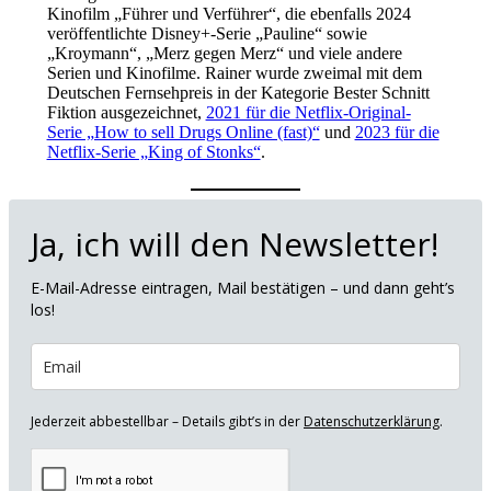
Kinofilm „Führer und Verführer“, die ebenfalls 2024
veröffentlichte Disney+-Serie „Pauline“ sowie
„Kroymann“, „Merz gegen Merz“ und viele andere
Serien und Kinofilme. Rainer wurde zweimal mit dem
Deutschen Fernsehpreis in der Kategorie Bester Schnitt
Fiktion ausgezeichnet,
2021 für die Netflix-Original-
Serie „How to sell Drugs Online (fast)“
und
2023 für die
Netflix-Serie „King of Stonks“
.
Ja, ich will den Newsletter!
E-Mail-Adresse eintragen, Mail bestätigen – und dann geht’s
los!
Jederzeit abbestellbar – Details gibt’s in der
Datenschutzerklärung
.