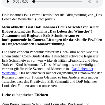
DoP Johannes louis verrät Details über die Bildgestaltung von „Das
Leben der Wünsche“. (Foto: privat)
Mein aktueller Gast DoP Johannes Louis berichtet von seiner
Bildgestaltung des Kinofilms „Das Leben der Wünsche“!
Zusammen mit Regisseur Erik Schmitt ersann er
hochspannende In-Camera-Lösungen für das visuelle Erzählen
der ungewöhnlichen Romanverfilmung.
Die Stadt vor dem Panoramafenster im Chef-Büro wirkt, wie aus
einem frühen Coen-Brüder-Film. Tatsächlich schwebte Regisseur
Erik Schmitt etwas vor, was wirke als hätten „Frankfurt und New
York ein Kind bekommen“. Diese Mischung aus merkwürdig und
vertraut gilt für viele Szenen und Momente in
„Das Leben der
Wünsche“
. Das hat einerseits mit der eigenwilligen Erzählweise der
Romanvorlage von Thomas Glavinic zu tun. Andererseits mit der
Tatsache, dass das Kreativduo Erik Schmmitt und DoP Johannes
Louis den Film zusammen umsetzten.
Liebe zu haptischen Effekten
Zum Projekt kamen Schmitt und Louis über Produzent und