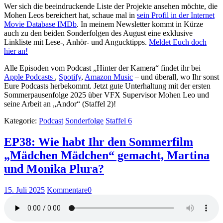
Wer sich die beeindruckende Liste der Projekte ansehen möchte, die
Mohen Leos bereichert hat, schaue mal in
sein Profil in der Internet
Movie Database IMDb
. In meinem Newsletter kommt in Kürze
auch zu den beiden Sonderfolgen des August eine exklusive
Linkliste mit Lese-, Anhör- und Angucktipps.
Meldet Euch doch
hier an!
Alle Episoden vom Podcast „Hinter der Kamera“ findet ihr bei
Apple Podcasts
,
Spotify
,
Amazon Music
– und überall, wo Ihr sonst
Eure Podcasts herbekommt. Jetzt gute Unterhaltung mit der ersten
Sommerpausenfolge 2025 über VFX Supervisor Mohen Leo und
seine Arbeit an „Andor“ (Staffel 2)!
Kategorie:
Podcast
Sonderfolge
Staffel 6
EP38: Wie habt Ihr den Sommerfilm
„Mädchen Mädchen“ gemacht, Martina
und Monika Plura?
15. Juli 2025
Kommentare
0