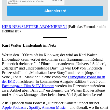
Abonnieren!
HIER NEWSLETTER ABONNIEREN!
(Falls das Formular nicht
sichtbar ist.)
Karl Walter Lindenlaub im Netz
Wer in den 1990ern oft im Kino war, der wird an Karl Walter
Lindenlaub kaum vorbei gekommen sein. Zusammen mit Roland
Emmerich drehte er fünf Filme, unter anderem „Universal Soldier“,
„Stargate“ und „Independence Day“. Er war DoP von „Plötzlich
Prinzessin!“ und „Manhattan Love Story“ und drehte jüngst die
Serie „For All Mankind“. Seine komplette
Filmografie könnt Ihr in
der IMDb
nachlesen. In kommenden Ausgabe Edition 4 2025 vom
Fachmagazin Film & TV Kamera
werden im Dezember außerdem
zwei Artikel über „Amrum“ erscheinen, die Walters Bildgestaltung
und Andrews Montage näher beleuchten. Viel Spaß beim Lesen!
Alle Episoden vom Podcast „Hinter der Kamera“ findet ihr bei
Apple Podcasts
,
Spotify
,
Amazon Music
– und überall, wo Ihr sonst