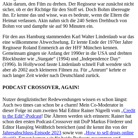
Akin darum, den Film zu drehen. Der Regisseur war zunächst nicht
sicher, ob er der Richtige für den Stoff sei. Doch Bohm übereugte
ihn. Er kenne das und wisse, was es bedeute, wenn die Eltern die
Heimat verlassen. Akin nahm sich die 240 Seiten Drehbuch von
Bohm vor und dampfte sie auf 90 Minuten ein.
Für den aus Hamburg stammenden Karl Walter Lindenlaub war das
eine willkommene Abwechselung. Er lernte Ende der 1970er Jahre
Regisseur Roland Emmerich an der HFF München kennen.
Gemeinsam gingen sie Anfang der 1990er in die USA und drehten
Blockbuster wie „Stargate“ (1994) und „Independence Day“
(1996). In Hollywood fasste Lindenlaub schnell Fuß wendete sich
aber ab 2002 auch kleineren Filmen zu. Für „Amrum“ kehrte er
nach langer Zeit wieder nach Deutschland zurück.
PODCAST CROSSOVER, AGAIN!
Nutzer denglizistischer Redewendungen wissen es schon längst:
Auch two times can schon be a charm! Mein Co-Moderator in
dieser Folge ist zum zweiten Mal Editor Rainer Nigrelli vom
„Credit
to the Edit“-Podcast
! Die Älteren werden sich erinnern: Rainer hat
schon den ersten Podcast-Crossover mit DoP Markus Förderer und
Editor Hansjörg Weißbrich bereichert (und ihr kennt ihn von der
Jahresabschluss-Episode 2023
sowie von
„How to sell drugs online