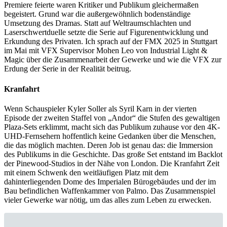
Premiere feierte waren Kritiker und Publikum gleichermaßen
begeistert. Grund war die außergewöhnlich bodenständige
Umsetzung des Dramas. Statt auf Weltraumschlachten und
Laserschwertduelle setzte die Serie auf Figurenentwicklung und
Erkundung des Privaten. Ich sprach auf der FMX 2025 in Stuttgart
im Mai mit VFX Supervisor Mohen Leo von Industrial Light &
Magic über die Zusammenarbeit der Gewerke und wie die VFX zur
Erdung der Serie in der Realität beitrug.
Kranfahrt
Wenn Schauspieler Kyler Soller als Syril Karn in der vierten
Episode der zweiten Staffel von „Andor“ die Stufen des gewaltigen
Plaza-Sets erklimmt, macht sich das Publikum zuhause vor den 4K-
UHD-Fernsehern hoffentlich keine Gedanken über die Menschen,
die das möglich machten. Deren Job ist genau das: die Immersion
des Publikums in die Geschichte. Das große Set entstand im Backlot
der Pinewood-Studios in der Nähe von London. Die Kranfahrt Zeit
mit einem Schwenk den weitläufigen Platz mit dem
dahinterliegenden Dome des Imperialen Bürogebäudes und der im
Bau befindlichen Waffenkammer von Palmo. Das Zusammenspiel
vieler Gewerke war nötig, um das alles zum Leben zu erwecken.