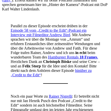
(fast)“
). Erneut kamen wir für beide Podcasts zusammen und
sprechen gemeinsam hier im „Hinter der Kamera“-Podcast mit DoP
Karl Walter Lindenlaub.
Parallel zu dieser Episode erscheint drüben in der
Episode 58 vom „Credit to the Edit“-Podcast ein
Interview mit Filmeditor Andrew Bird
. Mit Andrew
sprachen wir über die Montage von „Amrum“ und
erfuhren Erstaunliches über zeitsensitive Wendungen und
über die Arbeitsweise von Andrew und Fatih. Für diese
Folge trafen Rainer, Andrew und ich uns
in echt
beim
wunderbaren Team des
Hamburger Rentals
18 Frames
.
Herzlichen Dank an
Christoph Böske
und seine Crew –
und an
Felix Storp
für die Idee und den Kontakt! Bitte
direkt nach dem Anhören dieser Episode
hinüber zu
„Credit to the Edit“
!
Noch ein paar Worte zu
Rainer Nigrelli
: Er betreibt nicht
nur mit Jan Henrik Pusch den Podcast „Credit to the
Edit“ sondern ist auch höchstselbst Filmeditor. Seine
Filmografie umfasst den im letzten Jahr erschienenen