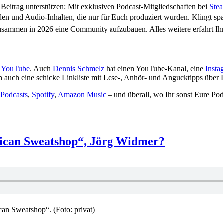
 Beitrag unterstützen: Mit exklusiven Podcast-Mitgliedschaften bei
Stea
oden und Audio-Inhalten, die nur für Euch produziert wurden. Klingt 
 zusammen in 2026 eine Community aufzubauen. Alles weitere erfahrt I
uf YouTube
. Auch
Dennis Schmelz
hat einen YouTube-Kanal, eine
Insta
ich auch eine schicke Linkliste mit Lese-, Anhör- und Angucktipps übe
Podcasts
,
Spotify
,
Amazon Music
– und überall, wo Ihr sonst Eure P
rican Sweatshop“, Jörg Widmer?
an Sweatshop“. (Foto: privat)