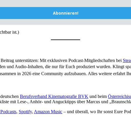
Abonnieren!
htbar ist.)
 Beitrag unterstützen: Mit exklusiven Podcast-Mitgliedschaften bei
Stea
oden und Audio-Inhalten, die nur für Euch produziert wurden. Klingt 
 zusammen in 2026 eine Community aufzubauen. Alles weitere erfahrt I
 deutschen
Berufsverband Kinematografie BVK
und beim
Österreich
inkliste mit Lese-, Anhör- und Angucktipps über Marcus und „Braunsch
Podcasts
,
Spotify
,
Amazon Music
– und überall, wo Ihr sonst Eure P