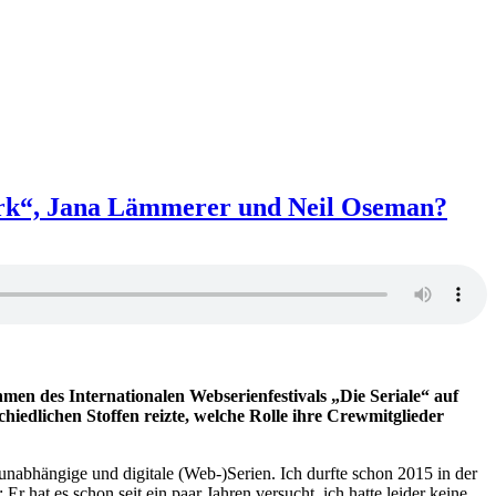
 Mark“, Jana Lämmerer und Neil Oseman?
en des Internationalen Webserienfestivals „Die Seriale“ auf
hiedlichen Stoffen reizte, welche Rolle ihre Crewmitglieder
 unabhängige und digitale (Web-)Serien. Ich durfte schon 2015 in der
 hat es schon seit ein paar Jahren versucht, ich hatte leider keine