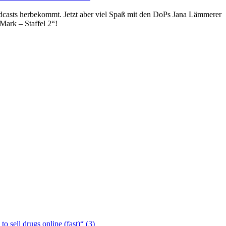
odcasts herbekommt. Jetzt aber viel Spaß mit den DoPs Jana Lämmerer
Mark – Staffel 2“!
 sell drugs online (fast)“ (3)