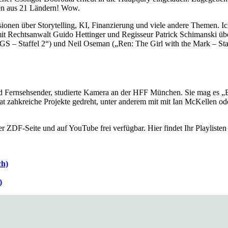
ten aus 21 Ländern! Wow.
en über Storytelling, KI, Finanzierung und viele andere Themen. Ich
it Rechtsanwalt Guido Hettinger und Regisseur Patrick Schimanski übe
 Staffel 2“) und Neil Oseman („Ren: The Girl with the Mark – Staffe
 und Fernsehsender, studierte Kamera an der HFF München. Sie mag es „
 hat zahkreiche Projekte gedreht, unter anderem mit mit Ian McKellen 
 ZDF-Seite und auf YouTube frei verfügbar. Hier findet Ihr Playlisten m
ch)
)