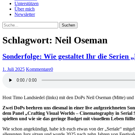
Unterstützen
Über mich
Newsletter
Suche
Schlagwort: Neil Oseman
Sonderfolge: Wie gestaltet Ihr die Serie
1. Juli 2025
Kommentare
0
Host Timo Landsiedel (links) mit den DoPs Neil Oseman (Mitte) und J
Zwei DoPs beehren uns diesmal in einer live aufgezeichneten So
dem Panel „Crafting Visual Worlds – Cinematography in Serial Sto
spielten und wie sie das geringe Budget mit visuellem Leben füllt
Wie schon angekündigt, habe ich euch etwas von der „Seriale“ mitgebra
allerersten Jury sitzen und wurde 2025 nach zehn Jahren von Festivalc