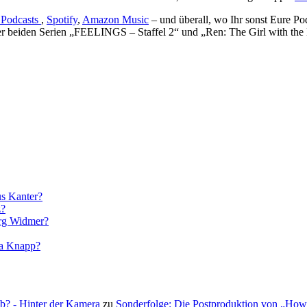
Podcasts
,
Spotify
,
Amazon Music
– und überall, wo Ihr sonst Eure P
r beiden Serien „FEELINGS – Staffel 2“ und „Ren: The Girl with the 
us Kanter?
z?
örg Widmer?
la Knapp?
b? - Hinter der Kamera
zu
Sonderfolge: Die Postproduktion von „How to