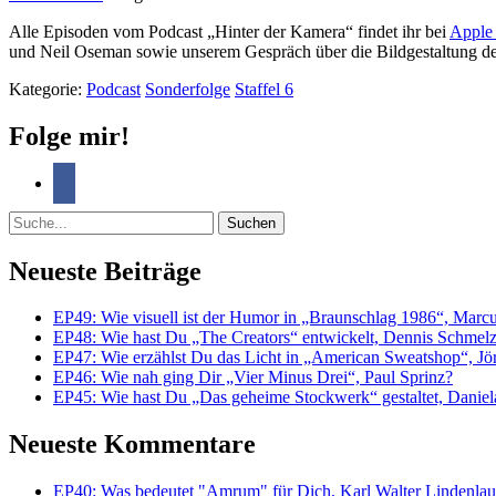
Alle Episoden vom Podcast „Hinter der Kamera“ findet ihr bei
Apple 
und Neil Oseman sowie unserem Gespräch über die Bildgestaltung de
Kategorie:
Podcast
Sonderfolge
Staffel 6
Folge mir!
Suche
Neueste Beiträge
EP49: Wie visuell ist der Humor in „Braunschlag 1986“, Marc
EP48: Wie hast Du „The Creators“ entwickelt, Dennis Schmel
EP47: Wie erzählst Du das Licht in „American Sweatshop“, J
EP46: Wie nah ging Dir „Vier Minus Drei“, Paul Sprinz?
EP45: Wie hast Du „Das geheime Stockwerk“ gestaltet, Danie
Neueste Kommentare
EP40: Was bedeutet "Amrum" für Dich, Karl Walter Lindenlau