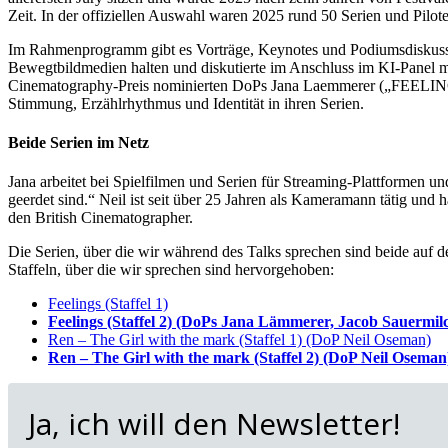
Zeit. In der offiziellen Auswahl waren 2025 rund 50 Serien und Pilo
Im Rahmenprogramm gibt es Vorträge, Keynotes und Podiumsdiskussion
Bewegtbildmedien halten und diskutierte im Anschluss im KI-Panel m
Cinematography-Preis nominierten DoPs Jana Laemmerer („FEELINGS –
Stimmung, Erzählrhythmus und Identität in ihren Serien.
Beide Serien im Netz
Jana arbeitet bei Spielfilmen und Serien für Streaming-Plattformen
geerdet sind.“ Neil ist seit über 25 Jahren als Kameramann tätig und
den British Cinematographer.
Die Serien, über die wir während des Talks sprechen sind beide auf der
Staffeln, über die wir sprechen sind hervorgehoben:
Feelings (Staffel 1)
Feelings (Staffel 2) (DoPs Jana Lämmerer, Jacob Sauermil
Ren – The Girl with the mark (Staffel 1) (DoP Neil Oseman)
Ren – The Girl with the mark (Staffel 2) (DoP Neil Oseman
Ja, ich will den Newsletter!