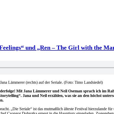
n „Feelings“ und „Ren – The Girl with the
ana Lämmerer (rechts) auf der Seriale. (Foto: Timo Landsiedel)
nderfolge! Mit Jana Lämmerer und Neil Oseman sprach ich im Rahm
rytelling“. Jana und Neil erzählen, was sie an den höchst untersc
en.
cht. „Die Seriale“ ist das mutmaßlich älteste Festival hierzulande für
hef Csongor Dobrotka erneut in die Hauptjury eingeladen. Zugegeben: Er