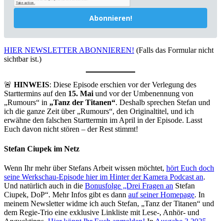
Abonnieren!
HIER NEWSLETTER ABONNIEREN!
(Falls das Formular nicht
sichtbar ist.)
🚨
HINWEIS
: Diese Episode erschien vor der Verlegung des
Starttermins auf den
15. Mai
und vor der Umbenennung von
„Rumours“ in
„Tanz der Titanen“
. Deshalb sprechen Stefan und
ich die ganze Zeit über „Rumours“, den Originaltitel, und ich
erwähne den falschen Starttermin im April in der Episode. Lasst
Euch davon nicht stören – der Rest stimmt!
Stefan Ciupek im Netz
Wenn Ihr mehr über Stefans Arbeit wissen möchtet,
hört Euch doch
seine Werkschau-Episode hier im Hinter der Kamera Podcast an
.
Und natürlich auch in die
Bonusfolge „Drei Fragen an
Stefan
Ciupek, DoP“. Mehr Infos gibt es dann
auf seiner Homepage
. In
meinem Newsletter widme ich auch Stefan, „Tanz der Titanen“ und
dem Regie-Trio eine exklusive Linkliste mit Lese-, Anhör- und