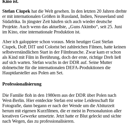
Kino ist.
Stefan Ciupek
hat die Welt gesehen. In den letzten 20 Jahren drehte
er mit internationalen Größen in Russland, Indien, Neuseeland und
Südafrika. In jüngster Zeit häufen sich auch wieder deutsche
Projekte. Auch wenn das aktuellste, „Guns Akimbo“, seit 25. Juni
im Kino, eine internationale Produktion ist.
Aber ich galoppiere schon voraus. Mein heutiger Gast Stefan
Ciupek, DoP, DIT und Colorist bei zahlreichen Filmen, hatte keinen
selbstverständlichen Start in der Filmbranche. Zwar kam er schon
als Kind mit Film in Berührung, doch der erste, richtige Dreh ließ
auf sich warten. Stefan wuchs in der DDR auf. Seine Mutter
dolmetschte für die internationalen DEFA-Produktionen die
Hauptdarsteller aus Polen am Set.
Professionalisierung
Die Familie floh in den 1980ern aus der DDR über Polen nach
West-Berlin. Hier entdeckte Stefan erst seine Leidenschaft für
Fotografie, dann begann er nach der Wende um die Abiturzeit
herum mit eigenen Kurzfilmen, die er meist in Personalunion aller
kreativen Gewerke umsetzte. Jetzt hatte er Blut geleckt und sichte
nach Wegen, das zu professionalisieren.