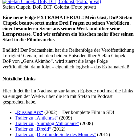
Stefan Ciupek, DoP, DIT, Colorist (Foto: privat)
Eine neue Folge EXTRAMATERIAL! Mein Gast, DoP Stefan
Ciupek beantwortet meine Drei Fragen zu seinen Vorbildern,
einer besonderen Szene aus seinem Werk und über seine
Lernprozesse. Und wir erfahren ein bisschen mehr über seinen
Start in die Filmbranche.
Endlich! Der Podcastheini hat die Reihenfolge der Veröffentlichung
korrigiert! Genau, mit den beiden Episoden über Stefan Ciupek,
DoP von „Guns Akimbo“, wird zuerst die lange Folge
veröffentlicht, dann folgt – eigentlich logisch – das Extramaterial!
Nützliche Links
Hier findet ihr im Nachgang zur langen Episode nochmal die Links
zu einigen der Werke, über die ich mit Stefan im Podcast
gesprochen habe.
„Russian Ark“
(2002) – Der komplette Film in SD!
Trailer zu „Antichrist“
(2009)
Trailer zu „Slumdog Millionaire“
(2008)
Trailer zu „Dredd“
(2012)
Trailer zu „Die dunkle Seite des Mondes“
(2015)