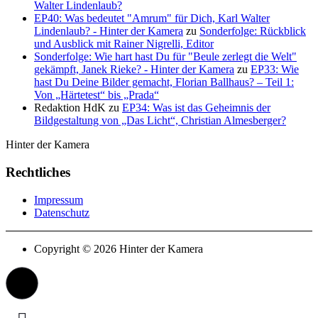
Walter Lindenlaub?
EP40: Was bedeutet "Amrum" für Dich, Karl Walter
Lindenlaub? - Hinter der Kamera
zu
Sonderfolge: Rückblick
und Ausblick mit Rainer Nigrelli, Editor
Sonderfolge: Wie hart hast Du für "Beule zerlegt die Welt"
gekämpft, Janek Rieke? - Hinter der Kamera
zu
EP33: Wie
hast Du Deine Bilder gemacht, Florian Ballhaus? – Teil 1:
Von „Härtetest“ bis „Prada“
Redaktion HdK
zu
EP34: Was ist das Geheimnis der
Bildgestaltung von „Das Licht“, Christian Almesberger?
Hinter der Kamera
Rechtliches
Impressum
Datenschutz
Copyright © 2026 Hinter der Kamera