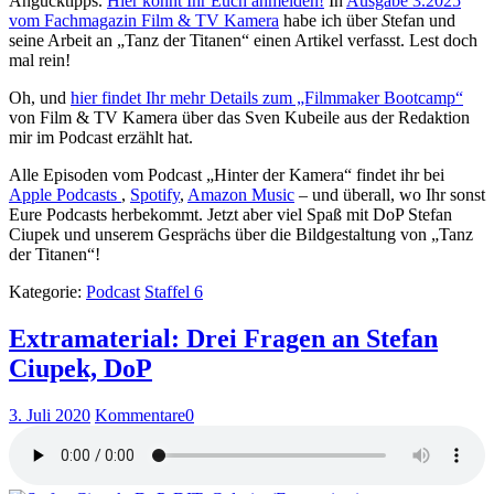
Angucktipps.
Hier könnt Ihr Euch anmelden!
In
Ausgabe 3.2025
vom Fachmagazin Film & TV Kamera
habe ich über
S
tefan und
seine Arbeit an „Tanz der Titanen“ einen Artikel verfasst. Lest doch
mal rein!
Oh, und
hier findet Ihr mehr Details zum „Filmmaker Bootcamp“
von Film & TV Kamera über das Sven Kubeile aus der Redaktion
mir im Podcast erzählt hat.
Alle Episoden vom Podcast „Hinter der Kamera“ findet ihr bei
Apple Podcasts
,
Spotify
,
Amazon Music
– und überall, wo Ihr sonst
Eure Podcasts herbekommt. Jetzt aber viel Spaß mit DoP Stefan
Ciupek und unserem Gesprächs über die Bildgestaltung von „Tanz
der Titanen“!
Kategorie:
Podcast
Staffel 6
Extramaterial: Drei Fragen an Stefan
Ciupek, DoP
3. Juli 2020
Kommentare
0