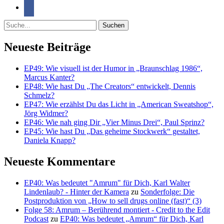
Suche
Neueste Beiträge
EP49: Wie visuell ist der Humor in „Braunschlag 1986“,
Marcus Kanter?
EP48: Wie hast Du „The Creators“ entwickelt, Dennis
Schmelz?
EP47: Wie erzählst Du das Licht in „American Sweatshop“,
Jörg Widmer?
EP46: Wie nah ging Dir „Vier Minus Drei“, Paul Sprinz?
EP45: Wie hast Du „Das geheime Stockwerk“ gestaltet,
Daniela Knapp?
Neueste Kommentare
EP40: Was bedeutet "Amrum" für Dich, Karl Walter
Lindenlaub? - Hinter der Kamera
zu
Sonderfolge: Die
Postproduktion von „How to sell drugs online (fast)“ (3)
Folge 58: Amrum – Berührend montiert - Credit to the Edit
Podcast
zu
EP40: Was bedeutet „Amrum“ für Dich, Karl