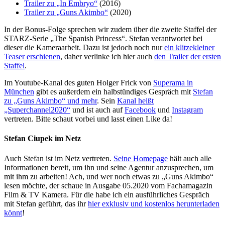
Trailer zu „In Embryo“
(2016)
Trailer zu „Guns Akimbo“
(2020)
In der Bonus-Folge sprechen wir zudem über die zweite Staffel der
STARZ-Serie „The Spanish Princess“. Stefan verantwortet bei
dieser die Kameraarbeit. Dazu ist jedoch noch nur
ein klitzekleiner
Teaser erschienen
, daher verlinke ich hier auch
den Trailer der ersten
Staffel
.
Im Youtube-Kanal des guten Holger Frick von
Superama in
München
gibt es außerdem ein halbstündiges Gespräch mit
Stefan
zu „Guns Akimbo“ und mehr
. Sein
Kanal heißt
„Superchannel2020“
und ist auch auf
Facebook
und
Instagram
vertreten. Bitte schaut vorbei und lasst einen Like da!
Stefan Ciupek im Netz
Auch Stefan ist im Netz vertreten.
Seine Homepage
hält auch alle
Informationen bereit, um ihn und seine Agentur anzusprechen, um
mit ihm zu arbeiten! Ach, und wer noch etwas zu „Guns Akimbo“
lesen möchte, der schaue in Ausgabe 05.2020 vom Fachamagazin
Film & TV Kamera. Für die habe ich ein ausführliches Gespräch
mit Stefan geführt, das ihr
hier exklusiv und kostenlos herunterladen
könnt
!