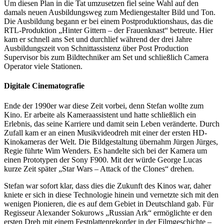
Um diesen Plan in die Tat umzusetzen fiel seine Wahl auf den
damals neuen Ausbildungsweg zum Mediengestalter Bild und Ton.
Die Ausbildung begann er bei einem Postproduktionshaus, das die
RTL-Produktion „Hinter Gittern – der Frauenknast“ betreute. Hier
kam er schnell ans Set und durchlief während der drei Jahre
Ausbildungszeit von Schnittassistenz über Post Production
Supervisor bis zum Bildtechniker am Set und schließlich Camera
Operator viele Stationen.
Digitale Cinematografie
Ende der 1990er war diese Zeit vorbei, denn Stefan wollte zum
Kino. Er arbeite als Kameraassistent und hatte schließlich ein
Erlebnis, das seine Karriere und damit sein Leben veränderte. Durch
Zufall kam er an einen Musikvideodreh mit einer der ersten HD-
Kinokameras der Welt. Die Bildgestaltung übernahm Jürgen Jürges,
Regie führte Wim Wenders. Es handelte sich bei der Kamera um
einen Prototypen der Sony F900. Mit der würde George Lucas
kurze Zeit später „Star Wars – Attack of the Clones“ drehen.
Stefan war sofort klar, dass dies die Zukunft des Kinos war, daher
kniete er sich in diese Technologie hinein und vernetzte sich mit den
wenigen Pionieren, die es auf dem Gebiet in Deutschland gab. Für
Regisseur Alexander Sokurows „Russian Ark“ ermöglichte er den
ersten Dreh mit einem Festplattenrekorder in der Filmgeschichte –