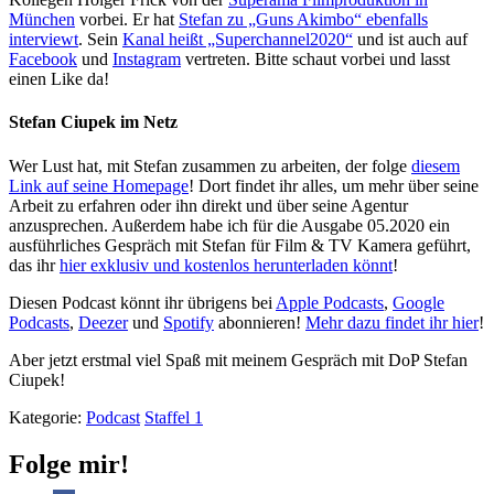
München
vorbei. Er hat
Stefan zu „Guns Akimbo“ ebenfalls
interviewt
. Sein
Kanal heißt „Superchannel2020“
und ist auch auf
Facebook
und
Instagram
vertreten. Bitte schaut vorbei und lasst
einen Like da!
Stefan Ciupek im Netz
Wer Lust hat, mit Stefan zusammen zu arbeiten, der folge
diesem
Link auf seine Homepage
! Dort findet ihr alles, um mehr über seine
Arbeit zu erfahren oder ihn direkt und über seine Agentur
anzusprechen. Außerdem habe ich für die Ausgabe 05.2020 ein
ausführliches Gespräch mit Stefan für Film & TV Kamera geführt,
das ihr
hier exklusiv und kostenlos herunterladen könnt
!
Diesen Podcast könnt ihr übrigens bei
Apple Podcasts
,
Google
Podcasts
,
Deezer
und
Spotify
abonnieren!
Mehr dazu findet ihr hier
!
Aber jetzt erstmal viel Spaß mit meinem Gespräch mit DoP Stefan
Ciupek!
Kategorie:
Podcast
Staffel 1
Folge mir!