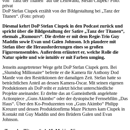
DoP Stefan Ciupek erzählt von der Bildgestaltung bei „Tanz der
Titanen“. (Foto: privat)
Diesmal kehrt DoP Stefan Ciupek in den Podcast zurück und
spricht über die Bildgestaltung der Satire „Tanz der Titanen“,
ehemals „Rumours“
.
Die drehte er mit dem Regie-Trio Guy
Maddin sowie Evan und Galen Johnson. Ich plaudere mit
Stefan über die Herausforderungen eines so großen
Figurenensembles.
Außerdem erläutert er, welche Rolle die
Natur spielte und wie intuitiv er mit Farben umging.
Jenseits ausgetretener Wege geht DoP Stefan Ciupek gern. Bei
„Slumdog Millionaire“ befreite er die Kamera für Anthony Dod
Mantle von den Restriktionen der damaligen Zeit. Stefan hatte so
beträchtlichen Anteil an dessen Kamera-Oscar. Mit seinen eigenen
Produktionen als DoP reiht er zuletzt höchst unterschiedliche
Projekte aneinander. Er drehte das an Gameästhetik angelehnte
Actionpiece „Guns Akimbo“ oder der dystopische Fernsehfilm „Das
Haus“. Über den Ko-Produzenten von „Guns Akimbo“ Philipp
Kreuzer und dessen Produktionfirma Maze Pictures kam Ciupek in
Kontakt mit Guy Maddin und den Brüdern Galen und Evan
Johnson.