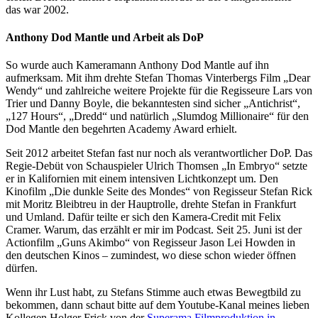
das war 2002.
Anthony Dod Mantle und Arbeit als DoP
So wurde auch Kameramann Anthony Dod Mantle auf ihn
aufmerksam. Mit ihm drehte Stefan Thomas Vinterbergs Film „Dear
Wendy“ und zahlreiche weitere Projekte für die Regisseure Lars von
Trier und Danny Boyle, die bekanntesten sind sicher „Antichrist“,
„127 Hours“, „Dredd“ und natürlich „Slumdog Millionaire“ für den
Dod Mantle den begehrten Academy Award erhielt.
Seit 2012 arbeitet Stefan fast nur noch als verantwortlicher DoP. Das
Regie-Debüt von Schauspieler Ulrich Thomsen „In Embryo“ setzte
er in Kalifornien mit einem intensiven Lichtkonzept um. Den
Kinofilm „Die dunkle Seite des Mondes“ von Regisseur Stefan Rick
mit Moritz Bleibtreu in der Hauptrolle, drehte Stefan in Frankfurt
und Umland. Dafür teilte er sich den Kamera-Credit mit Felix
Cramer. Warum, das erzählt er mir im Podcast. Seit 25. Juni ist der
Actionfilm „Guns Akimbo“ von Regisseur Jason Lei Howden in
den deutschen Kinos – zumindest, wo diese schon wieder öffnen
dürfen.
Wenn ihr Lust habt, zu Stefans Stimme auch etwas Bewegtbild zu
bekommen, dann schaut bitte auf dem Youtube-Kanal meines lieben
Kollegen Holger Frick von der
Superama Filmproduktion in