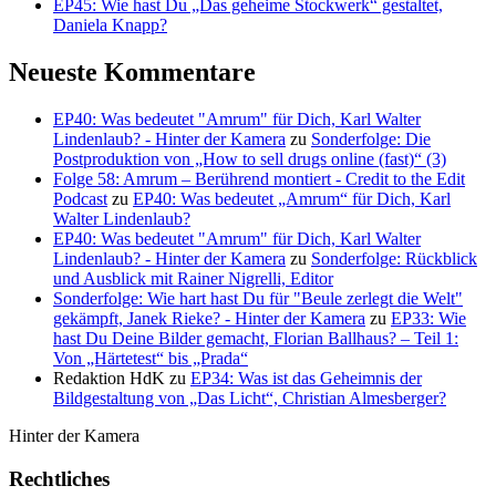
EP45: Wie hast Du „Das geheime Stockwerk“ gestaltet,
Daniela Knapp?
Neueste Kommentare
EP40: Was bedeutet "Amrum" für Dich, Karl Walter
Lindenlaub? - Hinter der Kamera
zu
Sonderfolge: Die
Postproduktion von „How to sell drugs online (fast)“ (3)
Folge 58: Amrum – Berührend montiert - Credit to the Edit
Podcast
zu
EP40: Was bedeutet „Amrum“ für Dich, Karl
Walter Lindenlaub?
EP40: Was bedeutet "Amrum" für Dich, Karl Walter
Lindenlaub? - Hinter der Kamera
zu
Sonderfolge: Rückblick
und Ausblick mit Rainer Nigrelli, Editor
Sonderfolge: Wie hart hast Du für "Beule zerlegt die Welt"
gekämpft, Janek Rieke? - Hinter der Kamera
zu
EP33: Wie
hast Du Deine Bilder gemacht, Florian Ballhaus? – Teil 1:
Von „Härtetest“ bis „Prada“
Redaktion HdK
zu
EP34: Was ist das Geheimnis der
Bildgestaltung von „Das Licht“, Christian Almesberger?
Hinter der Kamera
Rechtliches