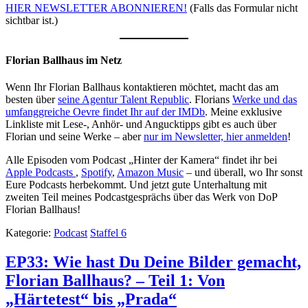
HIER NEWSLETTER ABONNIEREN!
(Falls das Formular nicht
sichtbar ist.)
Florian Ballhaus im Netz
Wenn Ihr Florian Ballhaus kontaktieren möchtet, macht das am
besten über
seine Agentur Talent Republic
. Florians
Werke und das
umfanggreiche Oevre findet Ihr auf der IMDb
. Meine exklusive
Linkliste mit Lese-, Anhör- und Angucktipps gibt es auch über
Florian und seine Werke – aber
nur im Newsletter, hier anmelden
!
Alle Episoden vom Podcast „Hinter der Kamera“ findet ihr bei
Apple Podcasts
,
Spotify
,
Amazon Music
– und überall, wo Ihr sonst
Eure Podcasts herbekommt. Und jetzt gute Unterhaltung mit
zweiten Teil meines Podcastgesprächs über das Werk von DoP
Florian Ballhaus!
Kategorie:
Podcast
Staffel 6
EP33: Wie hast Du Deine Bilder gemacht,
Florian Ballhaus? – Teil 1: Von
„Härtetest“ bis „Prada“