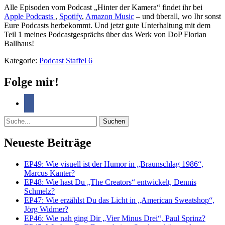
Alle Episoden vom Podcast „Hinter der Kamera“ findet ihr bei
Apple Podcasts
,
Spotify
,
Amazon Music
– und überall, wo Ihr sonst
Eure Podcasts herbekommt. Und jetzt gute Unterhaltung mit dem
Teil 1 meines Podcastgesprächs über das Werk von DoP Florian
Ballhaus!
Kategorie:
Podcast
Staffel 6
Folge mir!
Suche
Neueste Beiträge
EP49: Wie visuell ist der Humor in „Braunschlag 1986“,
Marcus Kanter?
EP48: Wie hast Du „The Creators“ entwickelt, Dennis
Schmelz?
EP47: Wie erzählst Du das Licht in „American Sweatshop“,
Jörg Widmer?
EP46: Wie nah ging Dir „Vier Minus Drei“, Paul Sprinz?