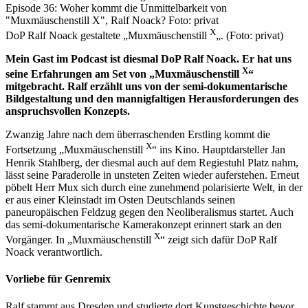
X
DoP Ralf Noack gestaltete „Muxmäuschenstill
„. (Foto: privat)
Mein Gast im Podcast ist diesmal DoP Ralf Noack. Er hat uns
X
seine Erfahrungen am Set von „Muxmäuschenstill
“
mitgebracht. Ralf erzählt uns von der semi-dokumentarische
Bildgestaltung und den mannigfaltigen Herausforderungen des
anspruchsvollen Konzepts.
Zwanzig Jahre nach dem überraschenden Erstling kommt die
X
Fortsetzung „Muxmäuschenstill
“ ins Kino. Hauptdarsteller Jan
Henrik Stahlberg, der diesmal auch auf dem Regiestuhl Platz nahm,
lässt seine Paraderolle in unsteten Zeiten wieder auferstehen. Erneut
pöbelt Herr Mux sich durch eine zunehmend polarisierte Welt, in der
er aus einer Kleinstadt im Osten Deutschlands seinen
paneuropäischen Feldzug gegen den Neoliberalismus startet. Auch
das semi-dokumentarische Kamerakonzept erinnert stark an den
X
Vorgänger. In „Muxmäuschenstill
“ zeigt sich dafür DoP Ralf
Noack verantwortlich.
Vorliebe für Genremix
Ralf stammt aus Dresden und studierte dort Kunstgeschichte bevor