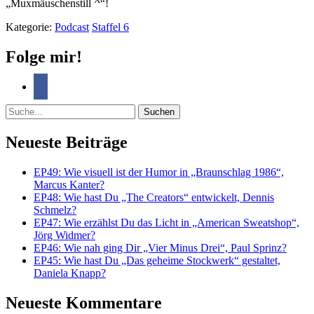
„Muxmäuschenstill
“!
Kategorie:
Podcast
Staffel 6
Folge mir!
Suche
Neueste Beiträge
EP49: Wie visuell ist der Humor in „Braunschlag 1986“,
Marcus Kanter?
EP48: Wie hast Du „The Creators“ entwickelt, Dennis
Schmelz?
EP47: Wie erzählst Du das Licht in „American Sweatshop“,
Jörg Widmer?
EP46: Wie nah ging Dir „Vier Minus Drei“, Paul Sprinz?
EP45: Wie hast Du „Das geheime Stockwerk“ gestaltet,
Daniela Knapp?
Neueste Kommentare