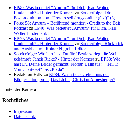
EP40: Was bedeutet "Amrum" für Dich, Karl Walter
Lindenlaub? - Hinter der Kamera
zu
Sonderfolge: Die
Postproduktion von „How to sell drugs online (fast)“ (3)
Folge 58: Amrum – Berührend montiert - Credit to the Edit
Podcast
zu
EP40: Was bedeutet „Amrum“ für Dich, Karl
Walter Lindenlaub?
EP40: Was bedeutet "Amrum" für Dich, Karl Walter
Lindenlaub? - Hinter der Kamera
zu
Sonderfolge: Rückblick
und Ausblick mit Rainer Nigrelli, Editor
Sonderfolge: Wie hart hast Du für "Beule zerlegt die Welt"
gekämpft, Janek Rieke? - Hinter der Kamera
zu
EP33: Wie
hast Du Deine Bilder gemacht, Florian Ballhaus? – Teil 1:
Von „Härtetest“ bis „Prada“
Redaktion HdK
zu
EP34: Was ist das Geheimnis der
Bildgestaltung von „Das Licht“, Christian Almesberger?
Hinter der Kamera
Rechtliches
Impressum
Datenschutz