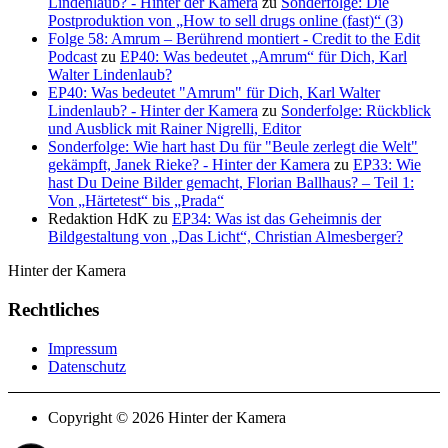
Lindenlaub? - Hinter der Kamera
zu
Sonderfolge: Die
Postproduktion von „How to sell drugs online (fast)“ (3)
Folge 58: Amrum – Berührend montiert - Credit to the Edit
Podcast
zu
EP40: Was bedeutet „Amrum“ für Dich, Karl
Walter Lindenlaub?
EP40: Was bedeutet "Amrum" für Dich, Karl Walter
Lindenlaub? - Hinter der Kamera
zu
Sonderfolge: Rückblick
und Ausblick mit Rainer Nigrelli, Editor
Sonderfolge: Wie hart hast Du für "Beule zerlegt die Welt"
gekämpft, Janek Rieke? - Hinter der Kamera
zu
EP33: Wie
hast Du Deine Bilder gemacht, Florian Ballhaus? – Teil 1:
Von „Härtetest“ bis „Prada“
Redaktion HdK
zu
EP34: Was ist das Geheimnis der
Bildgestaltung von „Das Licht“, Christian Almesberger?
Hinter der Kamera
Rechtliches
Impressum
Datenschutz
Copyright © 2026 Hinter der Kamera