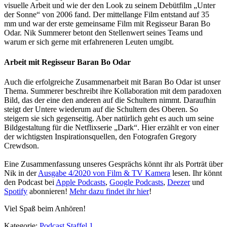
visuelle Arbeit und wie der den Look zu seinem Debütfilm „Unter
der Sonne“ von 2006 fand. Der mittellange Film entstand auf 35
mm und war der erste gemeinsame Film mit Regisseur Baran Bo
Odar. Nik Summerer betont den Stellenwert seines Teams und
warum er sich gerne mit erfahreneren Leuten umgibt.
Arbeit mit Regisseur Baran Bo Odar
Auch die erfolgreiche Zusammenarbeit mit Baran Bo Odar ist unser
Thema. Summerer beschreibt ihre Kollaboration mit dem paradoxen
Bild, das der eine den anderen auf die Schultern nimmt. Daraufhin
steigt der Untere wiederum auf die Schultern des Oberen. So
steigern sie sich gegenseitig. Aber natürlich geht es auch um seine
Bildgestaltung für die Netflixserie „Dark“. Hier erzählt er von einer
der wichtigsten Inspirationsquellen, den Fotografen Gregory
Crewdson.
Eine Zusammenfassung unseres Gesprächs könnt ihr als Porträt über
Nik in der
Ausgabe 4/2020 von Film & TV Kamera
lesen. Ihr könnt
den Podcast bei
Apple Podcasts
,
Google Podcasts
,
Deezer
und
Spotify
abonnieren!
Mehr dazu findet ihr hier
!
Viel Spaß beim Anhören!
Kategorie:
Podcast
Staffel 1