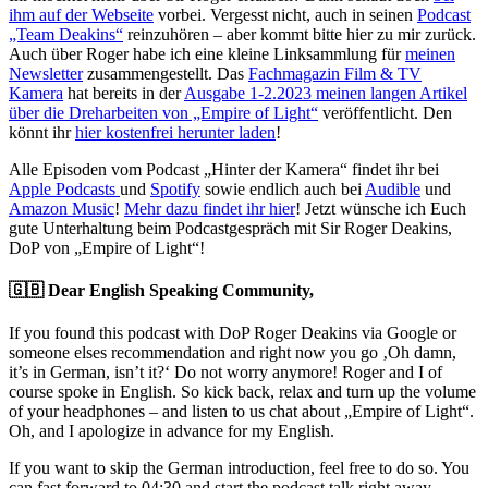
ihm auf der Webseite
vorbei. Vergesst nicht, auch in seinen
Podcast
„Team Deakins“
reinzuhören – aber kommt bitte hier zu mir zurück.
Auch über Roger habe ich eine kleine Linksammlung für
meinen
Newsletter
zusammengestellt. Das
Fachmagazin Film & TV
Kamera
hat bereits in der
Ausgabe 1-2.2023 meinen langen Artikel
über die Dreharbeiten von „Empire of Light“
veröffentlicht. Den
könnt ihr
hier kostenfrei herunter laden
!
Alle Episoden vom Podcast „Hinter der Kamera“ findet ihr bei
Apple Podcasts
und
Spotify
sowie endlich auch bei
Audible
und
Amazon Music
!
Mehr dazu findet ihr hier
! Jetzt wünsche ich Euch
gute Unterhaltung beim Podcastgespräch mit Sir Roger Deakins,
DoP von „Empire of Light“!
🇬🇧 Dear English Speaking Community,
If you found this podcast with DoP Roger Deakins via Google or
someone elses recommendation and right now you go ‚Oh damn,
it’s in German, isn’t it?‘ Do not worry anymore! Roger and I of
course spoke in English. So kick back, relax and turn up the volume
of your headphones – and listen to us chat about „Empire of Light“.
Oh, and I apologize in advance for my English.
If you want to skip the German introduction, feel free to do so. You
can fast forward to 04:30 and start the podcast talk right away.