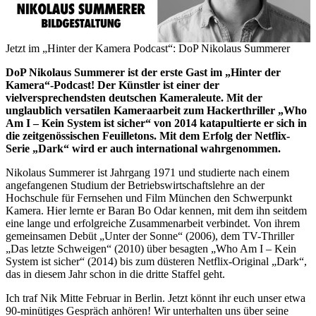
Jetzt im „Hinter der Kamera Podcast“: DoP Nikolaus Summerer
DoP Nikolaus Summerer ist der erste Gast im „Hinter der
Kamera“-Podcast! Der Künstler ist einer der
vielversprechendsten deutschen Kameraleute. Mit der
unglaublich versatilen Kameraarbeit zum Hackerthriller „Who
Am I – Kein System ist sicher“ von 2014 katapultierte er sich in
die zeitgenössischen Feuilletons. Mit dem Erfolg der Netflix-
Serie „Dark“ wird er auch international wahrgenommen.
Nikolaus Summerer ist Jahrgang 1971 und studierte nach einem
angefangenen Studium der Betriebswirtschaftslehre an der
Hochschule für Fernsehen und Film München den Schwerpunkt
Kamera. Hier lernte er Baran Bo Odar kennen, mit dem ihn seitdem
eine lange und erfolgreiche Zusammenarbeit verbindet. Von ihrem
gemeinsamen Debüt „Unter der Sonne“ (2006), dem TV-Thriller
„Das letzte Schweigen“ (2010) über besagten „Who Am I – Kein
System ist sicher“ (2014) bis zum düsteren Netflix-Original „Dark“,
das in diesem Jahr schon in die dritte Staffel geht.
Ich traf Nik Mitte Februar in Berlin. Jetzt könnt ihr euch unser etwa
90-minütiges Gespräch anhören! Wir unterhalten uns über seine