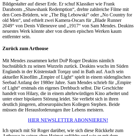
Bildgestalter auf dieser Erde. Er schuf Klassiker wie Frank
Darabonts „Shawshank Redemption“, drehte zahlreiche Filme mit
den Coen-Brüdern, wie „The Big Lebowski“ oder „No Country for
old Men“, und erhielt zwei Kamera-Oscars für „Blade Runner
2049“ von Denis Villeneuve und „1917“ von Sam Mendes. Deakins
neuestes Werk könnte aber von diesen epischen Werken kaum
entfernter sein.
Zurück zum Arthouse
Mit Mendes zusammen kehrt DoP Roger Deakins nämlich
buchstäblich zu seinen Wurzeln zurück. Deakins wuchs im Süden
Englands in der Küstenstadt Torqay und in Bath auf. Auch sein
aktueller Kinofilm „Empire of Light“ spielt in einem südenglischen
Seebad Anfang der 1980er Jahre. Sam Mendes schrieb für „Empire
of Light“ erstmals ein eigenes Drehbuch selbst. Die Geschichte
handelt von Hilary, die in einem altehrwürdigen Kino arbeitet und
unter einer bipolaren Störung leidet. Sie verliebt sich in ihren
deutlich jüngeren, afroeuropäischen Kollegen Stephen. Beide
müssen die Herausforderungen ihre Lebens meistern.
HIER NEWSLETTER ABONNIEREN!
Ich sprach mit Sir Roger darüber, wie sich diese Rückkehr zum
Arthouse in seiner alten Heimat anfühlte und wie er mit dem