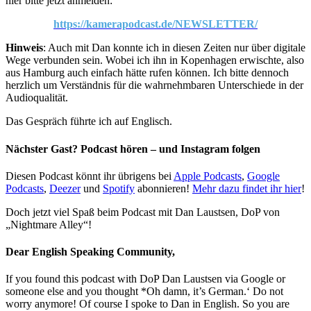
hier bitte jetzt anmelden:
https://kamerapodcast.de/NEWSLETTER/
Hinweis
: Auch mit Dan konnte ich in diesen Zeiten nur über digitale
Wege verbunden sein. Wobei ich ihn in Kopenhagen erwischte, also
aus Hamburg auch einfach hätte rufen können. Ich bitte dennoch
herzlich um Verständnis für die wahrnehmbaren Unterschiede in der
Audioqualität.
Das Gespräch führte ich auf Englisch.
Nächster Gast? Podcast hören – und Instagram folgen
Diesen Podcast könnt ihr übrigens bei
Apple Podcasts
,
Google
Podcasts
,
Deezer
und
Spotify
abonnieren!
Mehr dazu findet ihr hier
!
Doch jetzt viel Spaß beim Podcast mit Dan Laustsen, DoP von
„Nightmare Alley“!
Dear English Speaking Community,
If you found this podcast with DoP Dan Laustsen via Google or
someone else and you thought *Oh damn, it’s German.‘ Do not
worry anymore! Of course I spoke to Dan in English. So you are