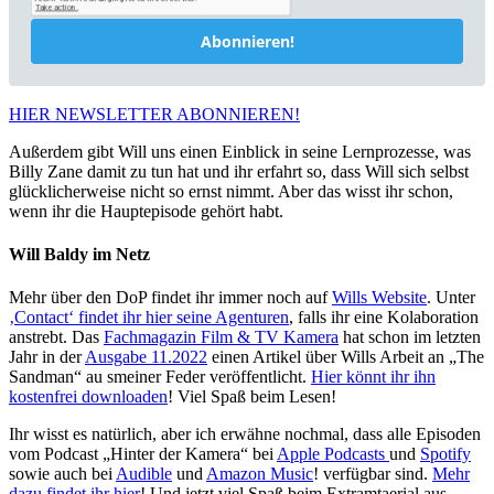
Abonnieren!
HIER NEWSLETTER ABONNIEREN!
Außerdem gibt Will uns einen Einblick in seine Lernprozesse, was
Billy Zane damit zu tun hat und ihr erfahrt so, dass Will sich selbst
glücklicherweise nicht so ernst nimmt. Aber das wisst ihr schon,
wenn ihr die Hauptepisode gehört habt.
Will Baldy im Netz
Mehr über den DoP findet ihr immer noch auf
Wills Website
. Unter
‚Contact‘ findet ihr hier seine Agenturen
, falls ihr eine Kolaboration
anstrebt. Das
Fachmagazin Film & TV Kamera
hat schon im letzten
Jahr in der
Ausgabe 11.2022
einen Artikel über Wills Arbeit an „The
Sandman“ au smeiner Feder veröffentlicht.
Hier könnt ihr ihn
kostenfrei downloaden
! Viel Spaß beim Lesen!
Ihr wisst es natürlich, aber ich erwähne nochmal, dass alle Episoden
vom Podcast „Hinter der Kamera“ bei
Apple Podcasts
und
Spotify
sowie auch bei
Audible
und
Amazon Music
! verfügbar sind.
Mehr
dazu findet ihr hier
! Und jetzt viel Spaß beim Extramtaerial aus