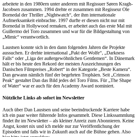
arbeitete in den 1980ern unter anderem mit Regissuer Søren Kragh-
Jacobsen zusammen. 1994 drehte er zusammen mit Regisseur Ole
Bornedal der Thriller „Nightwatch“, der ihm internationale
Aufmerksamkeit einbrachte. 1997 durfte er diesen nicht nur mit
Bornedal in Hollywood remaken, er arbeitet auch das erste Mal mit
Guillermo del Toro zusammen und war für die Bildgestaltung von
„Mimic“ verantwortlich.
Laustsen konnte sich in den dann folgenden Jahren die Projekte
aussuchen. Er drehte international „Pakt der Wolfe“, „Darkness
Falls“ oder „Liga der außergewöhnlichen Gentlemen“. In Dänemark
hält er bis heute den Rekord der meisten Auszeichnungen des
Danischen Filmpreises „Robert“ in der Kategorie „Beste Kamera“.
Dan gewann nämlich fünf der begehrten Trophäen. Seit „Crimson
Peak“ gestaltet Dan das Bild jedes del Toro Films. Für „The Shape
of Water“ war er auch für den Academy Award nominiert.
Nützliche Links ab sofort im Newsletter
Auch über Dan Laustsen und seine beeindruckende Karriere habe
ich ein paar weiter führende Infos gesammelt. Diese Linkssammlung
findet ihr im Newsletter – als kleiner Anreiz zum Abonnieren. Keine
Angst, kostet nix und ich melde nur zur Veröffentlichung der
Episoden und falls wir in Zukunft auch auf die Bühne gehen. Also