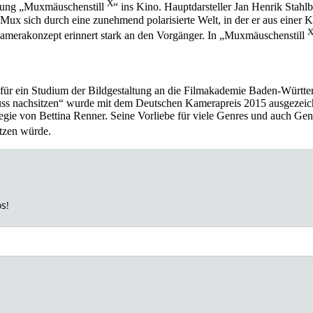
X
tzung „Muxmäuschenstill
“ ins Kino. Hauptdarsteller Jan Henrik Stahlb
r Mux sich durch eine zunehmend polarisierte Welt, in der er aus einer
amerakonzept erinnert stark an den Vorgänger. In „Muxmäuschenstill
r für ein Studium der Bildgestaltung an die Filmakademie Baden-Württ
muss nachsitzen“ wurde mit dem Deutschen Kamerapreis 2015 ausgezeic
ie von Bettina Renner. Seine Vorliebe für viele Genres und auch Genr
ützen würde.
s!