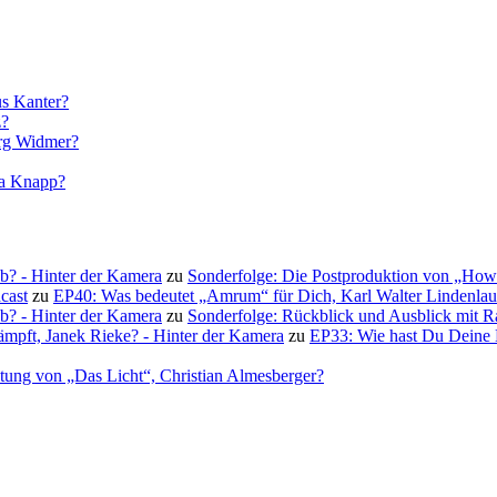
us Kanter?
z?
örg Widmer?
la Knapp?
b? - Hinter der Kamera
zu
Sonderfolge: Die Postproduktion von „How to
cast
zu
EP40: Was bedeutet „Amrum“ für Dich, Karl Walter Lindenla
b? - Hinter der Kamera
zu
Sonderfolge: Rückblick und Ausblick mit Rai
kämpft, Janek Rieke? - Hinter der Kamera
zu
EP33: Wie hast Du Deine Bi
ltung von „Das Licht“, Christian Almesberger?