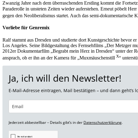
Zwanzig Jahre nach dem überraschenden Erstling kommt die Fortse
Paraderolle in unsteten Zeiten wieder auferstehen. Erneut pöbelt Her
gegen den Neoliberalismus startet. Auch das semi-dokumentarische K
Vorliebe für Genremix
Ralf stammt aus Dresden und studierte dort Kunstgeschichte bevor e
Los Angeles. Seine Bildgestaltung des Fernsehfilms „Der Metzger 
2012er Dokumentarfilm „Begrabt mein Herz in Dresden“ unter der Reg
X
ansprach, ob er ihn an der Kamera für „Muxmäuschenstill
“ unterst
Ja, ich will den Newsletter!
E-Mail-Adresse eintragen, Mail bestätigen – und dann geht’s lo
Jederzeit abbestellbar – Details gibt’s in der
Datenschutzerklärung
.