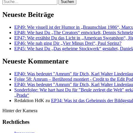
Suche
Neueste Beiträge
EP49: Wie visuell ist der Humor in „Braunschlag 1986“, Marc
EP48: Wie hast Du „The Creators“ entwickelt, Dennis Schmel
EP47: Wie erzählst Du das Licht in „American Sweatshop“, J
EP46: Wie nah ging Dir „Vier Minus Drei“, Paul Sprinz?
EP45: Wie hast Du „Das geheime Stockwerk“ gestaltet, Danie
Neueste Kommentare
EP40: Was bedeutet "Amrum" für Dich, Karl Walter Lindenlau
Folge 58: Amrum – Berührend montiert - Credit to the Edit Pod
EP40: Was bedeutet "Amrum" für Dich, Karl Walter Lindenlau
Sonderfolge: Wie hart hast Du für "Beule zerlegt die Welt" ge
„Prada“
Redaktion HdK
zu
EP34: Was ist das Geheimnis der Bildgesta
Hinter der Kamera
Rechtliches