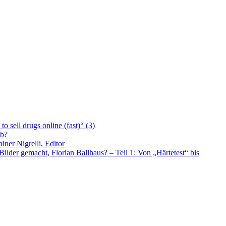
 sell drugs online (fast)“ (3)
ub?
ner Nigrelli, Editor
lder gemacht, Florian Ballhaus? – Teil 1: Von „Härtetest“ bis