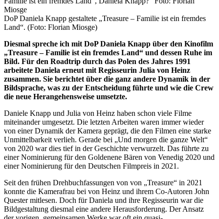
DoP Daniela Knapp gestaltete „Treasure – Familie ist ein fremdes
Land“. (Foto: Florian Miosge)
Diesmal spreche ich mit DoP Daniela Knapp über den Kinofilm
„Treasure – Familie ist ein fremdes Land“ und dessen Ruhe im
Bild. Für den Roadtrip durch das Polen des Jahres 1991
arbeitete Daniela erneut mit Regisseurin Julia von Heinz
zusammen. Sie berichtet über die ganz andere Dynamik in der
Bildsprache, was zu der Entscheidung führte und wie die Crew
die neue Herangehensweise umsetzte.
Daniele Knapp und Julia von Heinz haben schon viele Filme
miteinander umgesetzt. Die letzten Arbeiten waren immer wieder
von einer Dynamik der Kamera geprägt, die den Filmen eine starke
Unmittelbarkeit verlieh. Gerade bei „Und morgen die ganze Welt“
von 2020 war dies tief in der Geschichte verwurzelt. Das führte zu
einer Nominierung für den Goldenene Bären von Venedig 2020 und
einer Nominierung für den Deutschen Filmpreis in 2021.
Seit den frühen Drehbuchfassungen von von „Treasure“ in 2021
konnte die Kamerafrau bei von Heinz und ihrem Co-Autoren John
Quester mitlesen. Doch für Daniela und ihre Regisseurin war die
Bildgestaltung diesmal eine andere Herausforderung. Der Ansatz
der vorigen, gemeinsamen Werke war oft ein quasi-