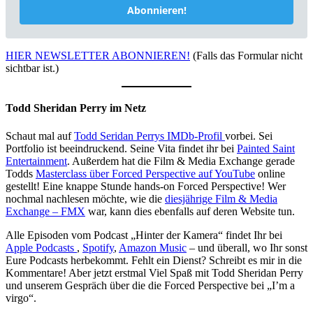
Abonnieren!
HIER NEWSLETTER ABONNIEREN!
(Falls das Formular nicht
sichtbar ist.)
Todd Sheridan Perry im Netz
Schaut mal auf
Todd Seridan Perrys IMDb-Profil
vorbei. Sei
Portfolio ist beeindruckend. Seine Vita findet ihr bei
Painted Saint
Entertainment
. Außerdem hat die Film & Media Exchange gerade
Todds
Masterclass über Forced Perspective auf YouTube
online
gestellt! Eine knappe Stunde hands-on Forced Perspective! Wer
nochmal nachlesen möchte, wie die
diesjährige Film & Media
Exchange – FMX
war, kann dies ebenfalls auf deren Website tun.
Alle Episoden vom Podcast „Hinter der Kamera“ findet Ihr bei
Apple Podcasts
,
Spotify
,
Amazon Music
– und überall, wo Ihr sonst
Eure Podcasts herbekommt. Fehlt ein Dienst? Schreibt es mir in die
Kommentare! Aber jetzt erstmal Viel Spaß mit Todd Sheridan Perry
und unserem Gespräch über die die Forced Perspective bei „I’m a
virgo“.