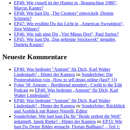
EP49: Wie visuell ist der Humor in „Braunschlag 1986“,
Marcus Kanter?
EP48: Wie hast Du „The Creators“ entwickelt, Dennis
Schmelz?
EP47: Wie erzählst Du das Licht in „American Sweatshop“,
Jörg Widmer?
EP46: Wie nah ging Dir „Vier Minus Drei“, Paul Sprinz?
EP45: Wie hast Du „Das geheime Stockwerk“ gestaltet,
Daniela Knapp?
Neueste Kommentare
EP40: Was bedeutet "Amrum" für Dich, Karl Walter
Lindenlaub? - Hinter der Kamera
zu
Sonderfolge: Die
Postproduktion von „How to sell drugs online (fast)“ (3)
Folge 58: Amrum – Berührend montiert - Credit to the Edit
Podcast
zu
EP40: Was bedeutet „Amrum“ für Dich, Karl
Walter Lindenlaub?
EP40: Was bedeutet "Amrum" für Dich, Karl Walter
Lindenlaub? - Hinter der Kamera
zu
Sonderfolge: Rückblick
und Ausblick mit Rainer Nigrelli, Editor
Sonderfolge: Wie hart hast Du für "Beule zerlegt die Welt"
gekämpft, Janek Rieke? - Hinter der Kamera
zu
EP33: Wie
hast Du Deine Bilder gemacht, Florian Ballhaus? – Teil 1: