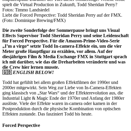
Liebt die Forced Perspective: Todd Sheridan Perry auf der FMX.
(Foto: Dominique Brewing/FMX)
Die zweite Sonderfolge der Sommerpause bringt uns Visual
Effects Supervisor Todd Sheridan Perry und seine Leidenschaft
für Forced Perspective. Für die Amazon-Prime-Video-Serie
„I’m a virgo“ setzte Todd In-camera-Effekte ein, um die vier
Meter große Hauptfigur zu erzählen, vor allem. Auf der
diesjährigen Film & Media Exchange FMX in Stuttgart sprach
ich mit darüber, wie das die Dreharbeiten veränderte und was
die Crew hier lernen musste.
🇬🇧
ENGLISH BELOW!
Todd hat gefühlt bei allem großen Effektfilmen der 1990er und
2000er mitgewirkt. Sein Weg zur Liebe von In-Camera-Effekten
ging klassisch von „Star Wars“ und der Effekterevolution aus, die
Industrial Light & Magic Ende der 1970er und Anfang der 1980er
auslöste. Viele der Effekte waren in-camera oder kamen in der
Postproduktion durch die physische Kombination von optischen
Effekten zustande. Das fasziniert Todd bis heute.
Forced Perspective