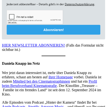
Jederzeit abbestellbar – Details gibt’s in der
Datenschutzerklärung
.
Abonnieren!
HIER NEWSLETTER ABONNIEREN!
(Falls das Formular nicht
sichtbar ist.)
Daniela Knapp im Netz
Wer jetzt daran interessiert ist, mehr über Daniela Knapp zu
erfahren, schaut am besten auf
ihrer Homepage
vorbei. Daniela ist
zudem
Mitglied bei den Cinematographinnen
und hat ein
Profil
beim Berufsverband Kinematografie
. Der Kinofilm „Treasure –
Familie ist ein fremdes Land“ ist seit dem 12. September 2024 im
Kino.
Alle Episoden vom Podcast „Hinter der Kamera“ findet Ihr bei
Apple Podcasts
,
Spotify
,
Amazon Music
– und überall, wo Ihr sonst