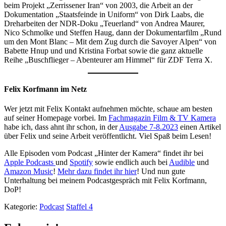
beim Projekt „Zerrissener Iran“ von 2003, die Arbeit an der
Dokumentation „Staatsfeinde in Uniform“ von Dirk Laabs, die
Dreharbeiten der NDR-Doku „Teuerland“ von Andrea Maurer,
Nico Schmolke und Steffen Haug, dann der Dokumentarfilm „Rund
um den Mont Blanc – Mit dem Zug durch die Savoyer Alpen“ von
Babette Hnup und und Kristina Forbat sowie die ganz aktuelle
Reihe „Buschflieger – Abenteurer am Himmel“ für ZDF Terra X.
Felix Korfmann im Netz
Wer jetzt mit Felix Kontakt aufnehmen möchte, schaue am besten
auf seiner Homepage vorbei. Im
Fachmagazin Film & TV Kamera
habe ich, dass ahnt ihr schon, in der
Ausgabe 7-8.2023
einen Artikel
über Felix und seine Arbeit veröffentlicht. Viel Spaß beim Lesen!
Alle Episoden vom Podcast „Hinter der Kamera“ findet ihr bei
Apple Podcasts
und
Spotify
sowie endlich auch bei
Audible
und
Amazon Music
!
Mehr dazu findet ihr hier
! Und nun gute
Unterhaltung bei meinem Podcastgespräch mit Felix Korfmann,
DoP!
Kategorie:
Podcast
Staffel 4