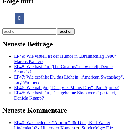
Folge mir!
Suche
Neueste Beiträge
EP49: Wie visuell ist der Humor in „Braunschlag 1986“,
Marcus Kanter?
EP48: Wie hast Du „The Creators“ entwickelt, Dennis
Schmelz?
EP47: Wie erzählst Du das Licht in „American Sweatshop“,
Jörg Widmer?
EP46: Wie nah ging Dir „Vier Minus Drei“, Paul Sprinz?
EP45: Wie hast Du „Das geheime Stockwerk“ gestaltet,
Daniela Knapp?
Neueste Kommentare
EP40: Was bedeutet "Amrum" für Dich, Karl Walter
Lindenlaub? - Hinter der Kamera
zu
Sonderfolge: Die