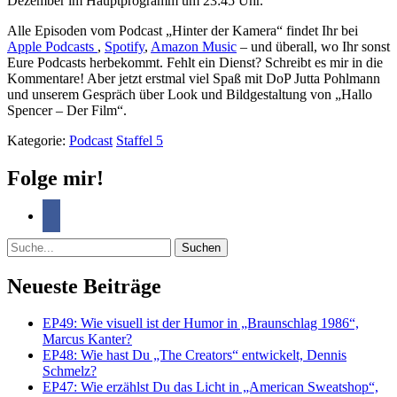
Dezember im Hauptprogramm um 23:45 Uhr.
Alle Episoden vom Podcast „Hinter der Kamera“ findet Ihr bei
Apple Podcasts
,
Spotify
,
Amazon Music
– und überall, wo Ihr sonst
Eure Podcasts herbekommt. Fehlt ein Dienst? Schreibt es mir in die
Kommentare! Aber jetzt erstmal viel Spaß mit DoP Jutta Pohlmann
und unserem Gespräch über Look und Bildgestaltung von „Hallo
Spencer – Der Film“.
Kategorie:
Podcast
Staffel 5
Folge mir!
Suche
Neueste Beiträge
EP49: Wie visuell ist der Humor in „Braunschlag 1986“,
Marcus Kanter?
EP48: Wie hast Du „The Creators“ entwickelt, Dennis
Schmelz?
EP47: Wie erzählst Du das Licht in „American Sweatshop“,