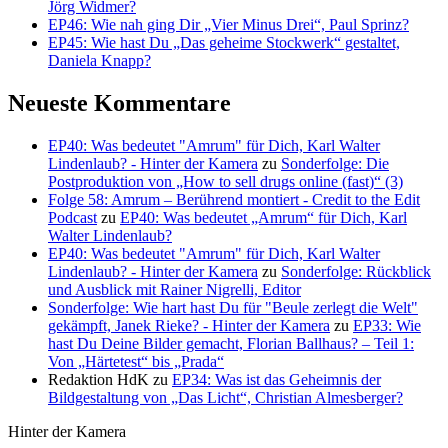
Jörg Widmer?
EP46: Wie nah ging Dir „Vier Minus Drei“, Paul Sprinz?
EP45: Wie hast Du „Das geheime Stockwerk“ gestaltet,
Daniela Knapp?
Neueste Kommentare
EP40: Was bedeutet "Amrum" für Dich, Karl Walter
Lindenlaub? - Hinter der Kamera
zu
Sonderfolge: Die
Postproduktion von „How to sell drugs online (fast)“ (3)
Folge 58: Amrum – Berührend montiert - Credit to the Edit
Podcast
zu
EP40: Was bedeutet „Amrum“ für Dich, Karl
Walter Lindenlaub?
EP40: Was bedeutet "Amrum" für Dich, Karl Walter
Lindenlaub? - Hinter der Kamera
zu
Sonderfolge: Rückblick
und Ausblick mit Rainer Nigrelli, Editor
Sonderfolge: Wie hart hast Du für "Beule zerlegt die Welt"
gekämpft, Janek Rieke? - Hinter der Kamera
zu
EP33: Wie
hast Du Deine Bilder gemacht, Florian Ballhaus? – Teil 1:
Von „Härtetest“ bis „Prada“
Redaktion HdK
zu
EP34: Was ist das Geheimnis der
Bildgestaltung von „Das Licht“, Christian Almesberger?
Hinter der Kamera