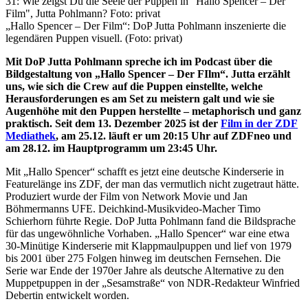
„Hallo Spencer – Der Film“: DoP Jutta Pohlmann inszenierte die
legendären Puppen visuell. (Foto: privat)
Mit DoP Jutta Pohlmann spreche ich im Podcast über die
Bildgestaltung von „Hallo Spencer – Der FIlm“. Jutta erzählt
uns, wie sich die Crew auf die Puppen einstellte, welche
Herausforderungen es am Set zu meistern galt und wie sie
Augenhöhe mit den Puppen herstellte – metaphorisch und ganz
praktisch. Seit dem 13. Dezember 2025 ist der
Film in der ZDF
Mediathek
, am 25.12. läuft er um 20:15 Uhr auf ZDFneo und
am 28.12. im Hauptprogramm um 23:45 Uhr.
Mit „Hallo Spencer“ schafft es jetzt eine deutsche Kinderserie in
Featurelänge ins ZDF, der man das vermutlich nicht zugetraut hätte.
Produziert wurde der Film von Network Movie und Jan
Böhmermanns UFE. Deichkind-Musikvideo-Macher Timo
Schierhorn führte Regie. DoP Jutta Pohlmann fand die Bildsprache
für das ungewöhnliche Vorhaben. „Hallo Spencer“ war eine etwa
30-Minütige Kinderserie mit Klappmaulpuppen und lief von 1979
bis 2001 über 275 Folgen hinweg im deutschen Fernsehen. Die
Serie war Ende der 1970er Jahre als deutsche Alternative zu den
Muppetpuppen in der „Sesamstraße“ von NDR-Redakteur Winfried
Debertin entwickelt worden.