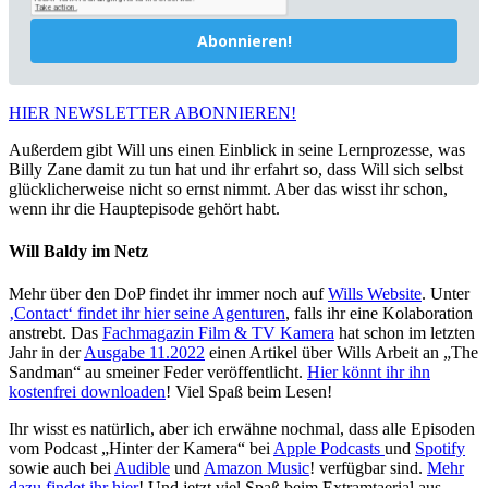
Abonnieren!
HIER NEWSLETTER ABONNIEREN!
Außerdem gibt Will uns einen Einblick in seine Lernprozesse, was
Billy Zane damit zu tun hat und ihr erfahrt so, dass Will sich selbst
glücklicherweise nicht so ernst nimmt. Aber das wisst ihr schon,
wenn ihr die Hauptepisode gehört habt.
Will Baldy im Netz
Mehr über den DoP findet ihr immer noch auf
Wills Website
. Unter
‚Contact‘ findet ihr hier seine Agenturen
, falls ihr eine Kolaboration
anstrebt. Das
Fachmagazin Film & TV Kamera
hat schon im letzten
Jahr in der
Ausgabe 11.2022
einen Artikel über Wills Arbeit an „The
Sandman“ au smeiner Feder veröffentlicht.
Hier könnt ihr ihn
kostenfrei downloaden
! Viel Spaß beim Lesen!
Ihr wisst es natürlich, aber ich erwähne nochmal, dass alle Episoden
vom Podcast „Hinter der Kamera“ bei
Apple Podcasts
und
Spotify
sowie auch bei
Audible
und
Amazon Music
! verfügbar sind.
Mehr
dazu findet ihr hier
! Und jetzt viel Spaß beim Extramtaerial aus