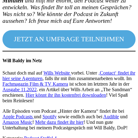
Minuten
und hilft mir enorm, den Podcast weiter zu
entwickeln. Was findet Ihr toll an meinen Gesprächen?
Was nicht so? Wie könnte der Podcast in Zukunft
aussehen? Ich freue mich auf Eure Antworten!
JETZT AN UMFRAGE TEILNEHMEN
Will Baldy im Netz
Schaut doch mal auf
Wills Website
vorbei. Unter
‚Contact‘ findet ihr
hier seine Agenturen
, falls ihr mit ihm zusammenarbeiten wollt. Im
Fachmagazin Film & TV Kamera
ist schon im letztren Jahr in der
Ausgabe 11.2022
. ein Artikel über Wills Arbeit an „The Sandman“
erschienen.
Hier könnt ihr ihn kostenfrei downloaden
! Viel Spaß
beim Reinlesen!
Alle Episoden vom Podcast „Hinter der Kamera“ findet ihr bei
Apple Podcasts
und
Spotify
sowie endlich auch bei
Audible
und
Amazon Music
!
Mehr dazu findet ihr hier
! Und nun gute
Unterhaltung bei meinem Podcastgespräch mit Will Baldy, DoP!