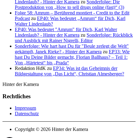
Lindenlaub? - Hinter der Kamera
zu
Sonderfolge: Die
Postproduktion von „How to sell drugs online (fast)“ (3)
Folge 58: Amrum – Berührend montiert - Credit to the Edit
Podcast
zu
EP40: Was bedeutet „Amrum“ für Dich, Karl
Walter Lindenlaub?
EP40: Was bedeutet "Amrum" für Dich, Karl Walter
Lindenlaub? - Hinter der Kamera
zu
Sonderfolge: Rückblick
und Ausblick mit Rainer Nigrelli, Editor
Sonderfolge: Wie hart hast Du für "Beule zerlegt die Welt"
gekämpft, Janek Rieke? - Hinter der Kamera
zu
EP33: Wie
hast Du Deine Bilder gemacht, Florian Ballhaus? – Teil 1:
Von „Härtetest“ bis „Prada“
Redaktion HdK
zu
EP34: Was ist das Geheimnis der
Bildgestaltung von „Das Licht“, Christian Almesberger?
Hinter der Kamera
Rechtliches
Impressum
Datenschutz
Copyright © 2026 Hinter der Kamera