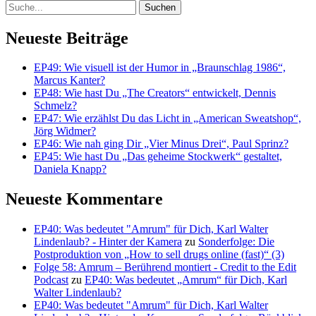
Suche
Neueste Beiträge
EP49: Wie visuell ist der Humor in „Braunschlag 1986“,
Marcus Kanter?
EP48: Wie hast Du „The Creators“ entwickelt, Dennis
Schmelz?
EP47: Wie erzählst Du das Licht in „American Sweatshop“,
Jörg Widmer?
EP46: Wie nah ging Dir „Vier Minus Drei“, Paul Sprinz?
EP45: Wie hast Du „Das geheime Stockwerk“ gestaltet,
Daniela Knapp?
Neueste Kommentare
EP40: Was bedeutet "Amrum" für Dich, Karl Walter
Lindenlaub? - Hinter der Kamera
zu
Sonderfolge: Die
Postproduktion von „How to sell drugs online (fast)“ (3)
Folge 58: Amrum – Berührend montiert - Credit to the Edit
Podcast
zu
EP40: Was bedeutet „Amrum“ für Dich, Karl
Walter Lindenlaub?
EP40: Was bedeutet "Amrum" für Dich, Karl Walter