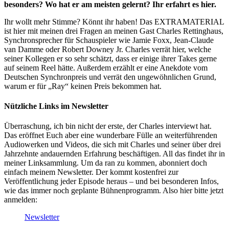
besonders? Wo hat er am meisten gelernt? Ihr erfahrt es hier.
Ihr wollt mehr Stimme? Könnt ihr haben! Das EXTRAMATERIAL
ist hier mit meinen drei Fragen an meinen Gast Charles Rettinghaus,
Synchronsprecher für Schauspieler wie Jamie Foxx, Jean-Claude
van Damme oder Robert Downey Jr. Charles verrät hier, welche
seiner Kollegen er so sehr schätzt, dass er einige ihrer Takes gerne
auf seinem Reel hätte. Außerdem erzählt er eine Anekdote vom
Deutschen Synchronpreis und verrät den ungewöhnlichen Grund,
warum er für „Ray“ keinen Preis bekommen hat.
Nützliche Links im Newsletter
Überraschung, ich bin nicht der erste, der Charles interviewt hat.
Das eröffnet Euch aber eine wunderbare Fülle an weiterführenden
Audiowerken und Videos, die sich mit Charles und seiner über drei
Jahrzehnte andauernden Erfahrung beschäftigen. All das findet ihr in
meiner Linksammlung. Um da ran zu kommen, abonniert doch
einfach meinem Newsletter. Der kommt kostenfrei zur
Veröffentlichung jeder Episode heraus – und bei besonderen Infos,
wie das immer noch geplante Bühnenprogramm. Also hier bitte jetzt
anmelden:
Newsletter