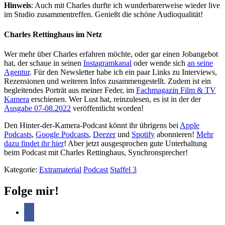
Hinweis
: Auch mit Charles durfte ich wunderbarerweise wieder live
im Studio zusammentreffen. Genießt die schöne Audioqualität!
Charles Rettinghaus im Netz
Wer mehr über Charles erfahren möchte, oder gar einen Jobangebot
hat, der schaue in seinen
Instagramkanal
oder wende sich
an seine
Agentur
. Für den Newsletter habe ich ein paar Links zu Interviews,
Rezensionen und weiteren Infos zusammengestellt. Zudem ist ein
begleitendes Porträt aus meiner Feder, im
Fachmagazin Film & TV
Kamera
erschienen. Wer Lust hat, reinzulesen, es ist in der der
Ausgabe 07-08.2022
veröffentlicht worden!
Den Hinter-der-Kamera-Podcast könnt ihr übrigens bei
Apple
Podcasts
,
Google Podcasts
,
Deezer
und
Spotify
abonnieren!
Mehr
dazu findet ihr hier
! Aber jetzt ausgesprochen gute Unterhaltung
beim Podcast mit Charles Rettinghaus, Synchronsprecher!
Kategorie:
Extramaterial
Podcast
Staffel 3
Folge mir!