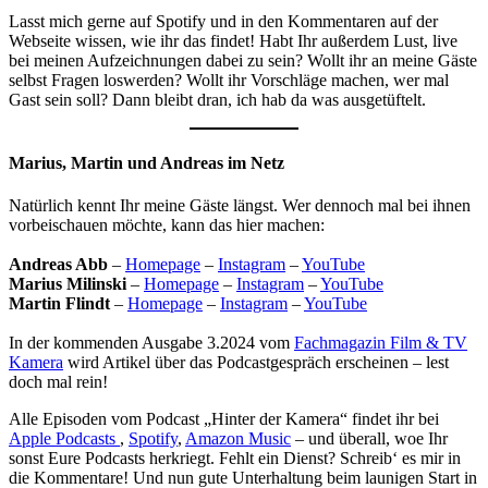
Lasst mich gerne auf Spotify und in den Kommentaren auf der
Webseite wissen, wie ihr das findet! Habt Ihr außerdem Lust, live
bei meinen Aufzeichnungen dabei zu sein? Wollt ihr an meine Gäste
selbst Fragen loswerden? Wollt ihr Vorschläge machen, wer mal
Gast sein soll? Dann bleibt dran, ich hab da was ausgetüftelt.
Marius, Martin und Andreas im Netz
Natürlich kennt Ihr meine Gäste längst. Wer dennoch mal bei ihnen
vorbeischauen möchte, kann das hier machen:
Andreas Abb
–
Homepage
–
Instagram
–
YouTube
Marius Milinski
–
Homepage
–
Instagram
–
YouTube
Martin Flindt
–
Homepage
–
Instagram
–
YouTube
In der kommenden Ausgabe 3.2024 vom
Fachmagazin Film & TV
Kamera
wird Artikel über das Podcastgespräch erscheinen – lest
doch mal rein!
Alle Episoden vom Podcast „Hinter der Kamera“ findet ihr bei
Apple Podcasts
,
Spotify
,
Amazon Music
– und überall, woe Ihr
sonst Eure Podcasts herkriegt. Fehlt ein Dienst? Schreib‘ es mir in
die Kommentare! Und nun gute Unterhaltung beim launigen Start in