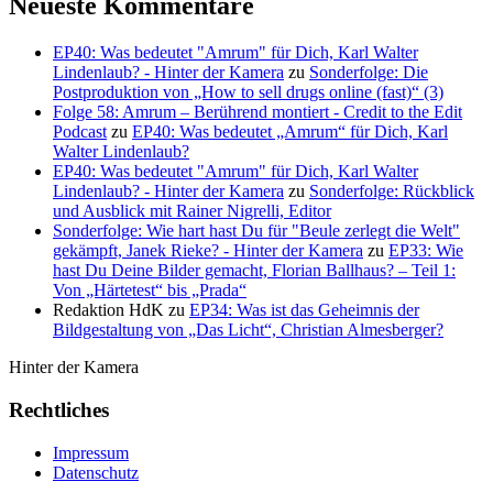
Neueste Kommentare
EP40: Was bedeutet "Amrum" für Dich, Karl Walter
Lindenlaub? - Hinter der Kamera
zu
Sonderfolge: Die
Postproduktion von „How to sell drugs online (fast)“ (3)
Folge 58: Amrum – Berührend montiert - Credit to the Edit
Podcast
zu
EP40: Was bedeutet „Amrum“ für Dich, Karl
Walter Lindenlaub?
EP40: Was bedeutet "Amrum" für Dich, Karl Walter
Lindenlaub? - Hinter der Kamera
zu
Sonderfolge: Rückblick
und Ausblick mit Rainer Nigrelli, Editor
Sonderfolge: Wie hart hast Du für "Beule zerlegt die Welt"
gekämpft, Janek Rieke? - Hinter der Kamera
zu
EP33: Wie
hast Du Deine Bilder gemacht, Florian Ballhaus? – Teil 1:
Von „Härtetest“ bis „Prada“
Redaktion HdK
zu
EP34: Was ist das Geheimnis der
Bildgestaltung von „Das Licht“, Christian Almesberger?
Hinter der Kamera
Rechtliches
Impressum
Datenschutz