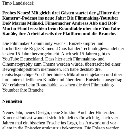
Timo Landsiedel)
Frohes Neues! Mit gleich drei Gästen startet der „Hinter der
Kamera“-Podcast ins neue Jahr: Die Filmmaking-Youtuber
DoP Marius Milinski, Filmemacher Andreas Abb und DoP
Martin Flindt erzählen beim Roundtable über ihre YouTube-
Kanäle, ihre Arbeit abseits der Plattform und die Branche.
Die Filmmaker-Community wächst. Einzelkämpfer und
hocheffiziente Regie-Kamera-Duos hat der Technologiewandel der
letzten 15 Jahre hervorgebracht. Auch seit 15 Jahren gibt es
YouTube Deutschland. Dass hier auch Filmmaking- und
Cinematography zum Thema werden würde, überrascht bei einer
Bewegtbildplattform niemanden. Ich habe deshlab drei
deutschsprachige YouTuber hinters Mikrofon eingeladen und über
ihre unterschiedlichen Kanäle und über deren Entstehen ausgefragt.
Wir erfahren beim Roundtable, so sehen die drei Filmmaking-
Youtuber ihre Branche.
Neuheiten
Neues Jahr, neues Design, neue Struktur. Auch der Hinter-der-
Kamera-Podcast wandelt sich. Ich hielt es für wichtig, nach vier
Jahren mal ein bisschen Frische ins Logo, ins Artwork und vor
allem in die Episodenstruktur zu bekommen. Die Folgen werden