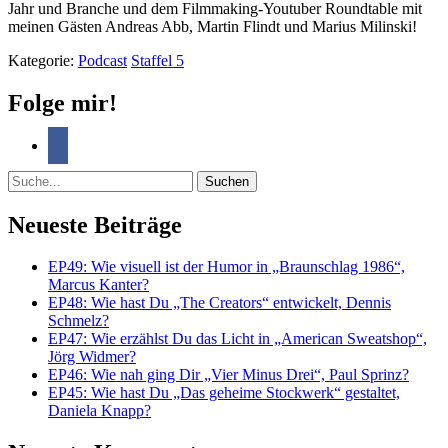
Jahr und Branche und dem Filmmaking-Youtuber Roundtable mit
meinen Gästen Andreas Abb, Martin Flindt und Marius Milinski!
Kategorie:
Podcast
Staffel 5
Folge mir!
Suche
Neueste Beiträge
EP49: Wie visuell ist der Humor in „Braunschlag 1986“,
Marcus Kanter?
EP48: Wie hast Du „The Creators“ entwickelt, Dennis
Schmelz?
EP47: Wie erzählst Du das Licht in „American Sweatshop“,
Jörg Widmer?
EP46: Wie nah ging Dir „Vier Minus Drei“, Paul Sprinz?
EP45: Wie hast Du „Das geheime Stockwerk“ gestaltet,
Daniela Knapp?