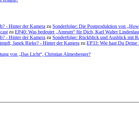
b? - Hinter der Kamera
zu
Sonderfolge: Die Postproduktion von „How to
cast
zu
EP40: Was bedeutet „Amrum“ für Dich, Karl Walter Lindenla
b? - Hinter der Kamera
zu
Sonderfolge: Rückblick und Ausblick mit Rai
kämpft, Janek Rieke? - Hinter der Kamera
zu
EP33: Wie hast Du Deine Bi
ltung von „Das Licht“, Christian Almesberger?