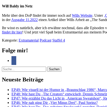
Will Baldy im Netz
Mehr über den DoP findet ihr immer noch auf
Wills Website
. Unter
‚C
in der
Ausgabe 11.2022
einen Artikel über Wills Arbeit an „The Sand
Ihr wisst es natürlich, aber ich erwähne nochmal, dass alle Episode
findet ihr hier
! Und jetzt viel Spaß beim Extramtaerial aus meinem Po
Kategorie:
Extramaterial
Podcast
Staffel 4
Folge mir!
Suche
Neueste Beiträge
EP49: Wie visuell ist der Humor in „Braunschlag 1986“, Marc
EP48: Wie hast Du „The Creators“ entwickelt, Dennis Schmel
EP47: Wie erzählst Du das Licht in „American Sweatshop“, J
EP46: Wie nah ging Dir „Vier Minus Drei“, Paul Sprinz?
EP45: Wie hast Du „Das geheime Stockwerk“ gestaltet, Danie