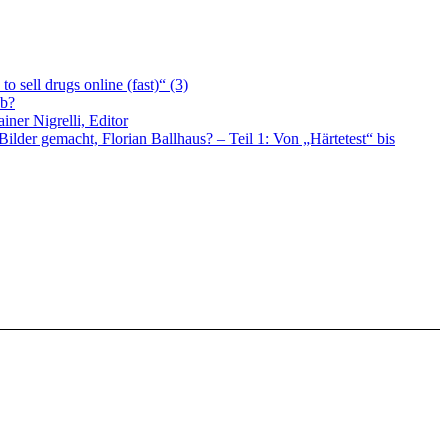
 sell drugs online (fast)“ (3)
ub?
ner Nigrelli, Editor
lder gemacht, Florian Ballhaus? – Teil 1: Von „Härtetest“ bis